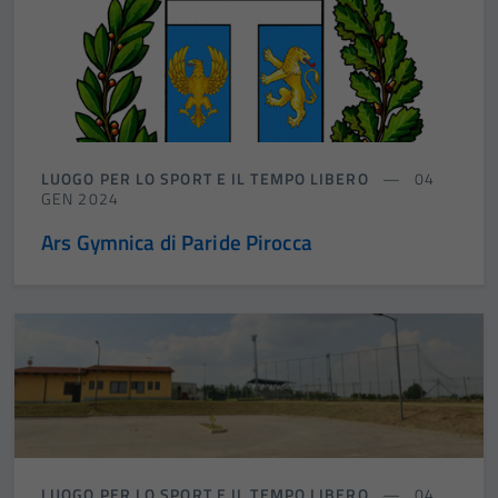
Tecnici
Questi cookie
sono necessari
per il
funzionamento
del sito e non
LUOGO PER LO SPORT E IL TEMPO LIBERO
04
possono
GEN 2024
essere
disabilitati.
Ars Gymnica di Paride Pirocca
Questi cookie
non raccolgono
informazioni
personali.
LUOGO PER LO SPORT E IL TEMPO LIBERO
04