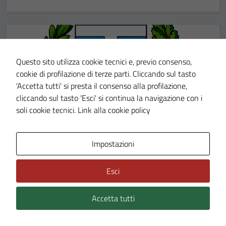
Questo sito utilizza cookie tecnici e, previo consenso,
cookie di profilazione di terze parti. Cliccando sul tasto
'Accetta tutti' si presta il consenso alla profilazione,
cliccando sul tasto 'Esci' si continua la navigazione con i
CASTELLO
28 DIC 2023
soli cookie tecnici.
Link alla cookie policy
Ex Castello di Valfenera
Impostazioni
Esci
Accetta tutti