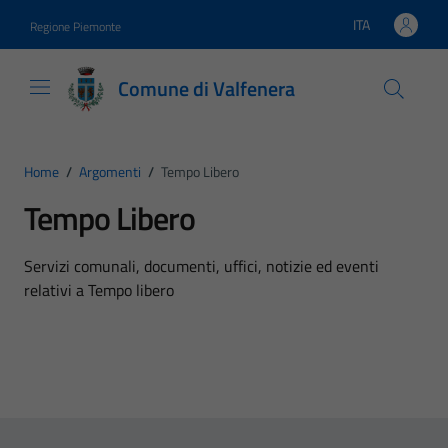
Vai ai contenuti
Vai al footer
ITA
Regione Piemonte
Lingua attiva:
Comune di Valfenera
Home
/
Argomenti
/
Tempo Libero
Tempo Libero
Dettagli dell'argomento
Servizi comunali, documenti, uffici, notizie ed eventi
relativi a Tempo libero