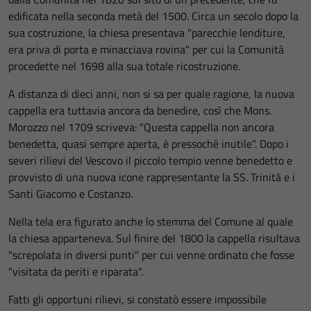
edificata nella seconda metà del 1500. Circa un secolo dopo la
sua costruzione, la chiesa presentava "parecchie lenditure,
era priva di porta e minacciava rovina" per cui la Comunità
procedette nel 1698 alla sua totale ricostruzione.
A distanza di dieci anni, non si sa per quale ragione, la nuova
cappella era tut­tavia ancora da benedire, così che Mons.
Morozzo nel 1709 scriveva: "Questa cappella non ancora
benedetta, quasi sem­pre aperta, è pressoché inutile". Dopo i
severi rilievi del Vescovo il piccolo tempio venne benedetto e
provvisto di una nuova icone rappresentante la SS. Trinità e i
Santi Giacomo e Costanzo.
Nella tela era figurato anche lo stemma del Co­mune al quale
la chiesa apparteneva. Sul finire del 1800 la cappella risultava
"screpolata in diversi punti" per cui venne ordinato che fosse
"visitata da periti e riparata".
Fatti gli opportuni rilievi, si constatò es­sere impossibile