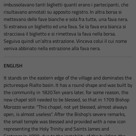
imbussolavano tanti biglietti quanti erano i partecipanti, che
risultavano annotati su apposito registro. In altra borsa si
mettevano delle fave bianche e ­sola fra tutte, una fava nera.
Si estraeva un biglietto ed una fava. Se la fava era bianca si
stracciava il biglietto e si rimetteva la fava nella borsa.
Seguiva quindi un'altra estrazione. Vinceva colui il cui nome
veniva abbinato nella estrazione alla fava nera.
ENGLISH
It stands on the eastern edge of the village and dominates the
picturesque Rialto basin. It has a round shape and was built by
the community in 1820.Ten years later, for some reason, the
new chapel still needed to be blessed, so that in 1709 Bishop
Morozzo wrote: "This chapel, not yet blessed, almost always
open, is almost useless". After the Bishop's severe remarks,
the small temple was blessed and provided with a new icon
representing the Holy Trinity and Saints James and