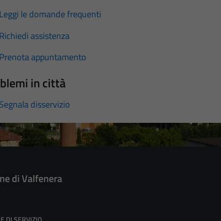
Leggi le domande frequenti
Richiedi assistenza
Prenota appuntamento
blemi in città
Segnala disservizio
e di Valfenera
E DI SERVIZIO