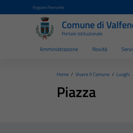
Vai ai contenuti
Vai al footer
Regione Piemonte
Comune di Valfen
Portale Istituzionale
Amministrazione
Novità
Servi
Home
/
Vivere Il Comune
/
Luoghi
Piazza