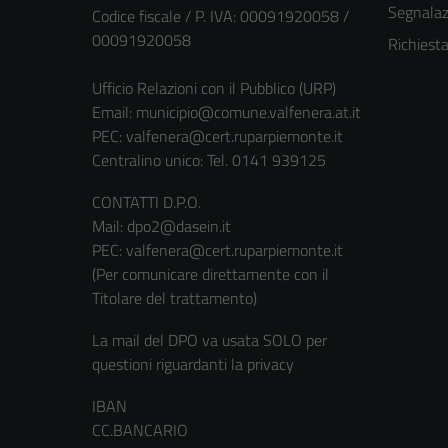
Segnalazi
Codice fiscale / P. IVA: 00091920058 /
00091920058
Richiest
Ufficio Relazioni con il Pubblico (URP)
Email:
municipio@comune.valfenera.at.it
PEC:
valfenera@cert.ruparpiemonte.it
Centralino unico: Tel. 0141 939125
CONTATTI D.P.O.
Mail: dpo2@dasein.it
PEC: valfenera@cert.ruparpiemonte.it
(Per comunicare direttamente con il
Titolare del trattamento)
La mail del DPO va usata SOLO per
questioni riguardanti la privacy
IBAN
CC.BANCARIO