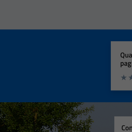
Qua
pag
Valut
Va
Con