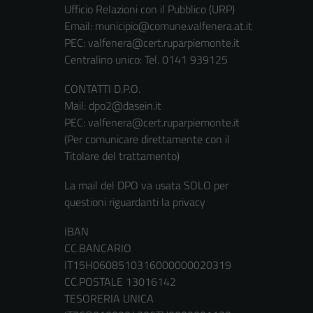
Ufficio Relazioni con il Pubblico (URP)
Email:
municipio@comune.valfenera.at.it
PEC:
valfenera@cert.ruparpiemonte.it
Centralino unico: Tel. 0141 939125
CONTATTI D.P.O.
Mail: dpo2@dasein.it
PEC: valfenera@cert.ruparpiemonte.it
(Per comunicare direttamente con il
Titolare del trattamento)
La mail del DPO va usata SOLO per
questioni riguardanti la privacy
IBAN
CC.BANCARIO
IT15H0608510316000000020319
CC.POSTALE 13016142
TESORERIA UNICA