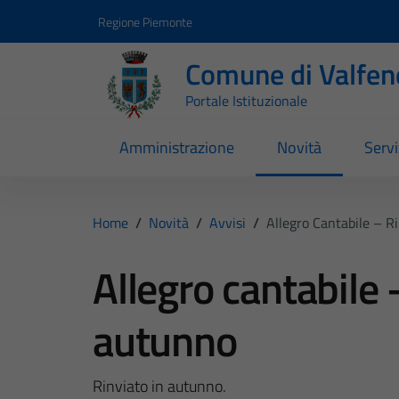
Vai ai contenuti
Vai al footer
Regione Piemonte
Comune di Valfen
Portale Istituzionale
Amministrazione
Novità
Servi
Home
/
Novità
/
Avvisi
/
Allegro Cantabile – R
Allegro cantabile 
autunno
Rinviato in autunno.