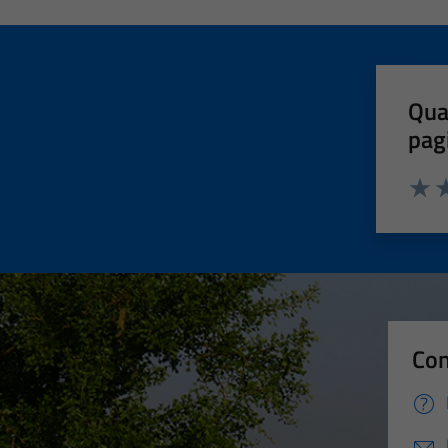
Qua
pag
Valut
Va
Con