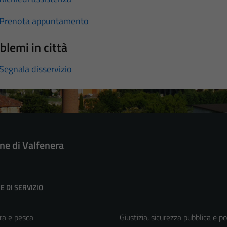
Prenota appuntamento
blemi in città
Segnala disservizio
e di Valfenera
E DI SERVIZIO
ra e pesca
Giustizia, sicurezza pubblica e po