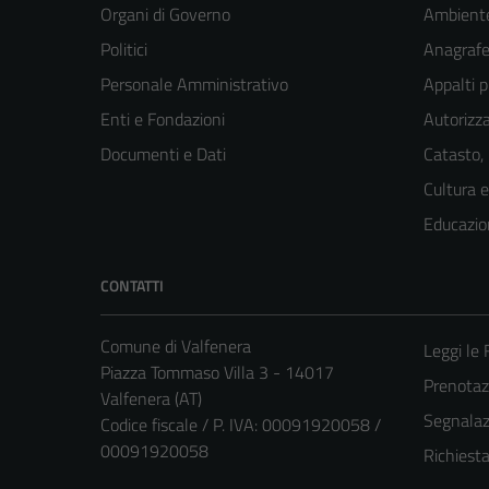
Organi di Governo
Ambient
Politici
Anagrafe 
Personale Amministrativo
Appalti p
Enti e Fondazioni
Autorizza
Documenti e Dati
Catasto,
Cultura 
Educazio
CONTATTI
Comune di Valfenera
Leggi le
Piazza Tommaso Villa 3 - 14017
Prenota
Valfenera (AT)
Segnalazi
Codice fiscale / P. IVA: 00091920058 /
00091920058
Richiest