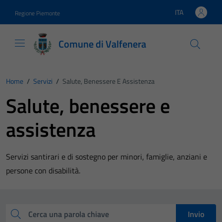
Vai ai contenuti
Vai al footer
ITA
Regione Piemonte
Lingua attiva:
Comune di Valfenera
Home
/
Servizi
/
Salute, Benessere E Assistenza
Salute, benessere e
assistenza
Servizi santirari e di sostegno per minori, famiglie, anziani e
persone con disabilità.
Esplora tutti i servizi
Cerca una parola chiave
Invio