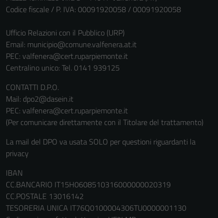
Codice fiscale / P. IVA: 00091920058 / 00091920058
Ufficio Relazioni con il Pubblico (URP)
Email:
municipio@comune.valfenera.at.it
PEC:
valfenera@cert.ruparpiemonte.it
Centralino unico: Tel. 0141 939125
CONTATTI D.P.O.
Mail: dpo2@dasein.it
PEC: valfenera@cert.ruparpiemonte.it
(Per comunicare direttamente con il Titolare del trattamento)
La mail del DPO va usata SOLO per questioni riguardanti la
privacy
IBAN
CC.BANCARIO IT15H0608510316000000020319
CC.POSTALE 13016142
TESORERIA UNICA IT76Q0100004306TU0000001130