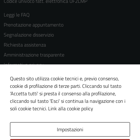
Codice univoco fatt. elettronica UF2LMP
Leggi le FAQ
Prenotazione appuntamento
Tecnici
Questi cookie
Segnalazione disservizio
sono necessari
Richiesta assistenza
per il
Amministrazione trasparente
funzionamento
del sito e non
Informativa privacy
possono
Cookie Policy
Questo sito utilizza cookie tecnici e, previo consenso,
essere
Note legali
cookie di profilazione di terze parti. Cliccando sul tasto
disabilitati.
'Accetta tutti' si presta il consenso alla profilazione,
Questi cookie
Dichiarazione di accessibilità
cliccando sul tasto 'Esci' si continua la navigazione con i
non raccolgono
Piano di miglioramento del sito
soli cookie tecnici.
Link alla cookie policy
informazioni
personali.
Area Privata
Impostazioni