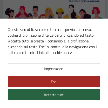
Questo sito utilizza cookie tecnici e, previo consenso,
cookie di profilazione di terze parti. Cliccando sul tasto
'Accetta tutti' si presta il consenso alla profilazione,
NOTIZIE
24 OTT 24
cliccando sul tasto 'Esci' si continua la navigazione con i
Io lavoro
soli cookie tecnici.
Link alla cookie policy
Lavoro
Impostazioni
LEGGI DI PIÙ
Esci
Accetta tutti