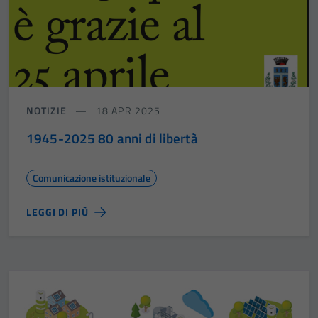
Tecnici
Questi cookie
sono necessari
per il
funzionamento
del sito e non
NOTIZIE
18 APR 2025
possono
essere
1945-2025 80 anni di libertà
disabilitati.
Questi cookie
Comunicazione istituzionale
non raccolgono
informazioni
LEGGI DI PIÙ
personali.