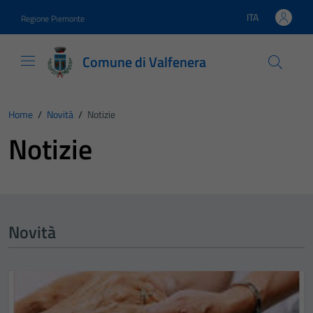
Vai ai contenuti
Vai al footer
ITA
Regione Piemonte
Lingua attiva:
Comune di Valfenera
Home
/
Novità
/
Notizie
Notizie
Novità