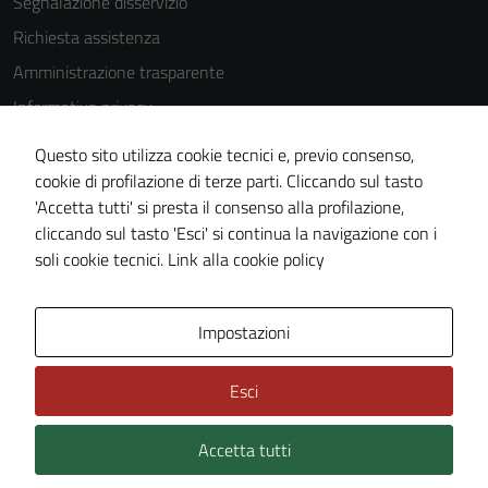
Segnalazione disservizio
Richiesta assistenza
Amministrazione trasparente
Informativa privacy
Cookie Policy
Questo sito utilizza cookie tecnici e, previo consenso,
Note legali
cookie di profilazione di terze parti. Cliccando sul tasto
'Accetta tutti' si presta il consenso alla profilazione,
Dichiarazione di accessibilità
cliccando sul tasto 'Esci' si continua la navigazione con i
Piano di miglioramento del sito
soli cookie tecnici.
Link alla cookie policy
Area Privata
Impostazioni
Esci
Accetta tutti
Credits: ©
Technical Design s.r.l.