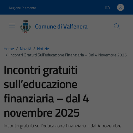
Vai ai contenuti
Vai al footer
ITA
Regione Piemonte
Lingua attiva:
Comune di Valfenera
Home
/
Novità
/
Notizie
/
Incontri Gratuiti Sull’educazione Finanziaria – Dal 4 Novembre 2025
Incontri gratuiti
sull’educazione
finanziaria – dal 4
novembre 2025
Incontri gratuiti sull'educazione finanziaria - dal 4 novembre