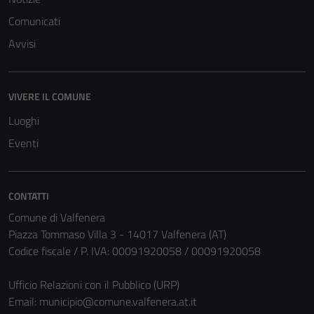
Tecnici
Comunicati
Questi cookie
Avvisi
sono necessari
per il
funzionamento
VIVERE IL COMUNE
del sito e non
Luoghi
possono
essere
Eventi
disabilitati.
Questi cookie
non raccolgono
CONTATTI
informazioni
Comune di Valfenera
personali.
Piazza Tommaso Villa 3 - 14017 Valfenera (AT)
Codice fiscale / P. IVA: 00091920058 / 00091920058
Ufficio Relazioni con il Pubblico (URP)
Email:
municipio@comune.valfenera.at.it