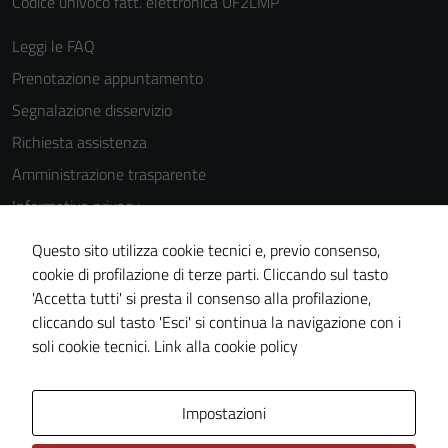
Codice univoco fatt. elettronica UF2LMP
Leggi le FAQ
Prenotazione appuntamento
Segnalazione disservizio
Richiesta assistenza
Amministrazione trasparente
Informativa privacy
Cookie Policy
Questo sito utilizza cookie tecnici e, previo consenso,
Note legali
cookie di profilazione di terze parti. Cliccando sul tasto
'Accetta tutti' si presta il consenso alla profilazione,
Dichiarazione di accessibilità
cliccando sul tasto 'Esci' si continua la navigazione con i
Piano di miglioramento del sito
soli cookie tecnici.
Link alla cookie policy
Area Privata
Impostazioni