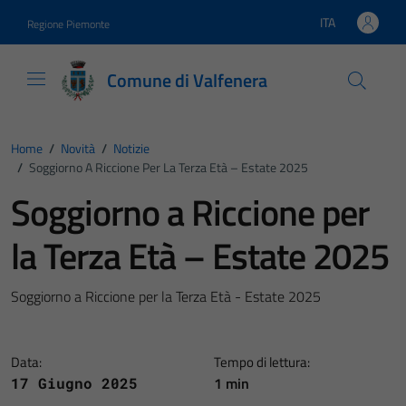
Vai ai contenuti
Vai al footer
ITA
Regione Piemonte
Lingua attiva:
Comune di Valfenera
Home
/
Novità
/
Notizie
/
Soggiorno A Riccione Per La Terza Età – Estate 2025
Soggiorno a Riccione per
la Terza Età – Estate 2025
Soggiorno a Riccione per la Terza Età - Estate 2025
Data:
Tempo di lettura:
1 min
17 Giugno 2025