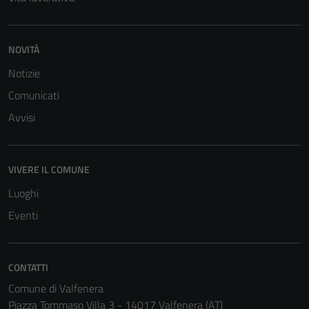
NOVITÀ
Tecnici
Notizie
Questi cookie
sono necessari
Comunicati
per il
Avvisi
funzionamento
del sito e non
possono
VIVERE IL COMUNE
essere
disabilitati.
Luoghi
Questi cookie
Eventi
non raccolgono
informazioni
personali.
CONTATTI
Comune di Valfenera
Piazza Tommaso Villa 3 - 14017 Valfenera (AT)