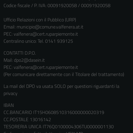
Codice fiscale / P. IVA: 00091920058 / 00091920058
Ufficio Relazioni con il Pubblico (URP)
Email:
municipio@comune.valfenera.at.it
PEC:
valfenera@cert.ruparpiemonte.it
Centralino unico: Tel. 0141 939125
CONTATTI D.P.O.
Mail: dpo2@dasein.it
PEC: valfenera@cert.ruparpiemonte.it
(Per comunicare direttamente con il Titolare del trattamento)
La mail del DPO va usata SOLO per questioni riguardanti la
privacy
IBAN
CC.BANCARIO IT15H0608510316000000020319
CC.POSTALE 13016142
TESORERIA UNICA IT76Q0100004306TU0000001130