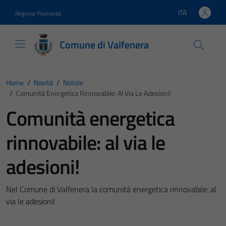
Vai ai contenuti
Vai al footer
ITA
Regione Piemonte
Lingua attiva:
Comune di Valfenera
Home
/
Novità
/
Notizie
/
Comunità Energetica Rinnovabile: Al Via Le Adesioni!
Comunità energetica
rinnovabile: al via le
adesioni!
Nel Comune di Valfenera la comunità energetica rinnovabile: al
via le adesioni!