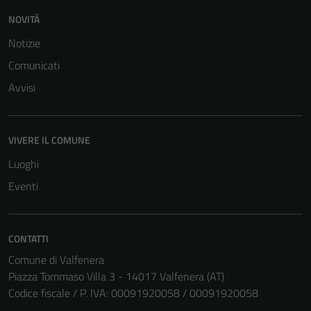
essere
NOVITÀ
disabilitati.
Questi cookie
Notizie
non raccolgono
Comunicati
informazioni
personali.
Avvisi
VIVERE IL COMUNE
Luoghi
Eventi
CONTATTI
Comune di Valfenera
Piazza Tommaso Villa 3 - 14017 Valfenera (AT)
Codice fiscale / P. IVA: 00091920058 / 00091920058