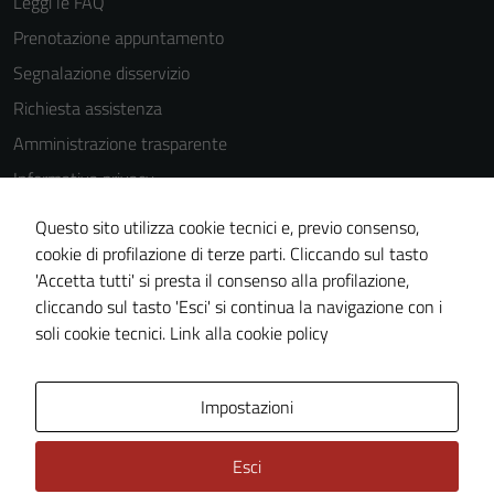
Leggi le FAQ
Prenotazione appuntamento
Segnalazione disservizio
Richiesta assistenza
Amministrazione trasparente
Informativa privacy
Cookie Policy
Questo sito utilizza cookie tecnici e, previo consenso,
Note legali
cookie di profilazione di terze parti. Cliccando sul tasto
'Accetta tutti' si presta il consenso alla profilazione,
Dichiarazione di accessibilità
cliccando sul tasto 'Esci' si continua la navigazione con i
Piano di miglioramento del sito
soli cookie tecnici.
Link alla cookie policy
Area Privata
Impostazioni
Esci