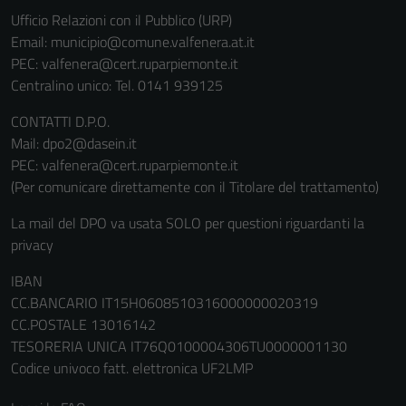
Ufficio Relazioni con il Pubblico (URP)
Email:
municipio@comune.valfenera.at.it
PEC:
valfenera@cert.ruparpiemonte.it
Centralino unico: Tel. 0141 939125
CONTATTI D.P.O.
Mail: dpo2@dasein.it
PEC: valfenera@cert.ruparpiemonte.it
(Per comunicare direttamente con il Titolare del trattamento)
La mail del DPO va usata SOLO per questioni riguardanti la
privacy
IBAN
CC.BANCARIO IT15H0608510316000000020319
CC.POSTALE 13016142
TESORERIA UNICA IT76Q0100004306TU0000001130
Codice univoco fatt. elettronica UF2LMP