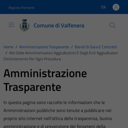
Vai ai contenuti
Vai al footer
ITA
Regione Piemonte
Lingua attiva:
Comune di Valfenera
Home
/
Amministrazione Trasparente
/
Bandi Di Gara E Contratti
/
Atti Delle Amministrazioni Aggiudicatrici E Degli Enti Aggiudicatori
Distintamente Per Ogni Procedura
Amministrazione
Trasparente
In questa pagina sono raccolte le informazioni che le
Amministrazioni pubbliche sono tenute a pubblicare nel
proprio sito internet nell’ottica della trasparenza, buona
amministrazione e di prevenzione dei fenomeni della