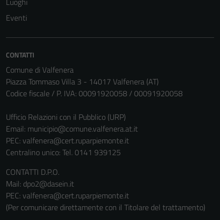
Luoghi
per il
Eventi
funzionamento
del sito e non
possono
CONTATTI
essere
disabilitati.
Comune di Valfenera
Questi cookie
Piazza Tommaso Villa 3 - 14017 Valfenera (AT)
non raccolgono
Codice fiscale / P. IVA: 00091920058 / 00091920058
informazioni
personali.
Ufficio Relazioni con il Pubblico (URP)
Email:
municipio@comune.valfenera.at.it
PEC:
valfenera@cert.ruparpiemonte.it
Centralino unico: Tel. 0141 939125
CONTATTI D.P.O.
Mail: dpo2@dasein.it
PEC: valfenera@cert.ruparpiemonte.it
(Per comunicare direttamente con il Titolare del trattamento)