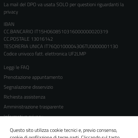
La mail del DPO va usata SOLO per questioni riguardanti la
privacy
IBAN
CC.BANCARIO IT15H0608510316000000020319
CC.POSTALE 13016142
TESORERIA UNICA IT76Q0100004306TU0000001130
Codice univoco fatt. elettronica UF2LMP
Leggi le FAQ
Prenotazione appuntamento
Segnalazione disservizio
Richiesta assistenza
Amministrazione trasparente
Informativa privacy
Cookie Policy
Questo sito utilizza cookie tecnici e, previo consenso,
Note legali
cookie di profilazione di terze parti. Cliccando sul tasto