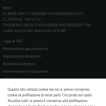
IBAN
CC.BANCARIO IT15H0608510316000000020319
CC.POSTALE 13016142
TESORERIA UNICA IT76Q0100004306TU0000001130
Codice univoco fatt. elettronica UF2LMP
Leggi le FAQ
Prenotazione appuntamento
Segnalazione disservizio
Richiesta assistenza
Amministrazione trasparente
Informativa privacy
Cookie Policy
Questo sito utilizza cookie tecnici e, previo consenso,
Note legali
cookie di profilazione di terze parti. Cliccando sul tasto
'Accetta tutti' si presta il consenso alla profilazione,
Dichiarazione di accessibilità