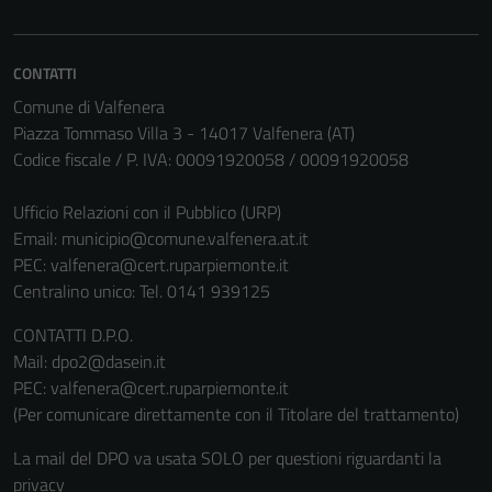
funzionamento
del sito e non
possono
CONTATTI
essere
Comune di Valfenera
disabilitati.
Piazza Tommaso Villa 3 - 14017 Valfenera (AT)
Questi cookie
Codice fiscale / P. IVA: 00091920058 / 00091920058
non raccolgono
informazioni
Ufficio Relazioni con il Pubblico (URP)
personali.
Email:
municipio@comune.valfenera.at.it
PEC:
valfenera@cert.ruparpiemonte.it
Centralino unico: Tel. 0141 939125
CONTATTI D.P.O.
Mail: dpo2@dasein.it
PEC: valfenera@cert.ruparpiemonte.it
(Per comunicare direttamente con il Titolare del trattamento)
La mail del DPO va usata SOLO per questioni riguardanti la
privacy