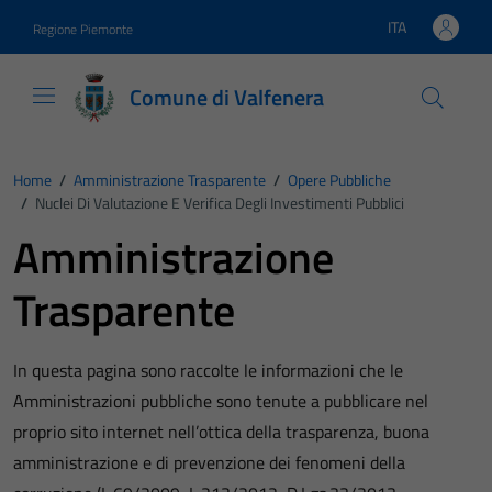
Vai ai contenuti
Vai al footer
ITA
Regione Piemonte
Lingua attiva:
Comune di Valfenera
Home
/
Amministrazione Trasparente
/
Opere Pubbliche
/
Nuclei Di Valutazione E Verifica Degli Investimenti Pubblici
Amministrazione
Trasparente
In questa pagina sono raccolte le informazioni che le
Amministrazioni pubbliche sono tenute a pubblicare nel
proprio sito internet nell’ottica della trasparenza, buona
amministrazione e di prevenzione dei fenomeni della