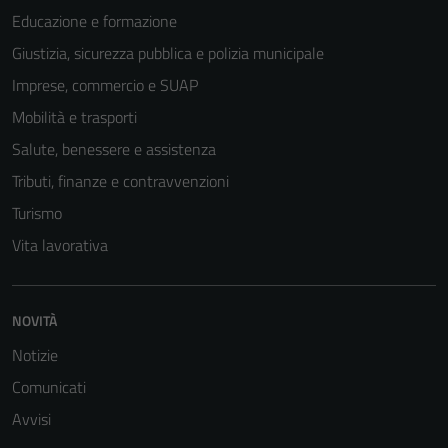
Questi cookie
Educazione e formazione
sono necessari
Giustizia, sicurezza pubblica e polizia municipale
per il
funzionamento
Imprese, commercio e SUAP
del sito e non
Mobilità e trasporti
possono
Salute, benessere e assistenza
essere
disabilitati.
Tributi, finanze e contravvenzioni
Questi cookie
Turismo
non raccolgono
Vita lavorativa
informazioni
personali.
NOVITÀ
Notizie
Comunicati
Avvisi