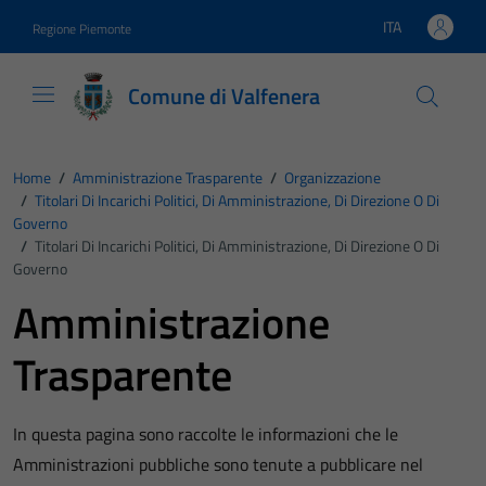
Vai ai contenuti
Vai al footer
ITA
Regione Piemonte
Lingua attiva:
Comune di Valfenera
Home
/
Amministrazione Trasparente
/
Organizzazione
/
Titolari Di Incarichi Politici, Di Amministrazione, Di Direzione O Di
Governo
/
Titolari Di Incarichi Politici, Di Amministrazione, Di Direzione O Di
Governo
Amministrazione
Trasparente
In questa pagina sono raccolte le informazioni che le
Amministrazioni pubbliche sono tenute a pubblicare nel