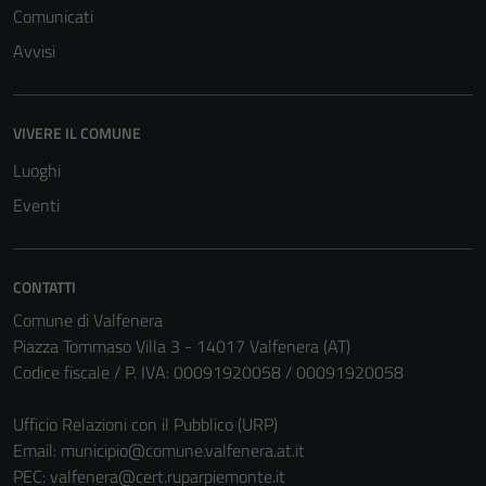
Comunicati
Tecnici
Questi cookie
Avvisi
sono necessari
per il
funzionamento
VIVERE IL COMUNE
del sito e non
Luoghi
possono
Eventi
essere
disabilitati.
Questi cookie
non raccolgono
CONTATTI
informazioni
Comune di Valfenera
personali.
Piazza Tommaso Villa 3 - 14017 Valfenera (AT)
Codice fiscale / P. IVA: 00091920058 / 00091920058
Ufficio Relazioni con il Pubblico (URP)
Email:
municipio@comune.valfenera.at.it
PEC:
valfenera@cert.ruparpiemonte.it