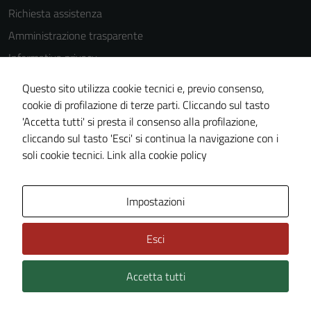
Richiesta assistenza
Amministrazione trasparente
Informativa privacy
Cookie Policy
Questo sito utilizza cookie tecnici e, previo consenso,
Note legali
cookie di profilazione di terze parti. Cliccando sul tasto
'Accetta tutti' si presta il consenso alla profilazione,
Dichiarazione di accessibilità
cliccando sul tasto 'Esci' si continua la navigazione con i
Piano di miglioramento del sito
soli cookie tecnici.
Link alla cookie policy
Area Privata
Impostazioni
Esci
Accetta tutti
Credits: ©
Technical Design s.r.l.