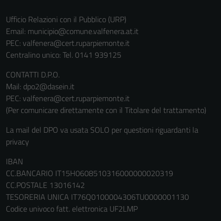
Ufficio Relazioni con il Pubblico (URP)
Email:
municipio@comune.valfenera.at.it
PEC:
valfenera@cert.ruparpiemonte.it
Centralino unico: Tel. 0141 939125
CONTATTI D.P.O.
Mail: dpo2@dasein.it
PEC: valfenera@cert.ruparpiemonte.it
(Per comunicare direttamente con il Titolare del trattamento)
La mail del DPO va usata SOLO per questioni riguardanti la
privacy
IBAN
CC.BANCARIO IT15H0608510316000000020319
CC.POSTALE 13016142
TESORERIA UNICA IT76Q0100004306TU0000001130
Codice univoco fatt. elettronica UF2LMP