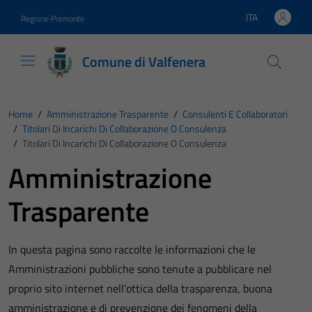
Vai ai contenuti
Vai al footer
ITA
Regione Piemonte
Lingua attiva:
Comune di Valfenera
Home
/
Amministrazione Trasparente
/
Consulenti E Collaboratori
/
Titolari Di Incarichi Di Collaborazione O Consulenza
/
Titolari Di Incarichi Di Collaborazione O Consulenza
Amministrazione
Trasparente
In questa pagina sono raccolte le informazioni che le
Amministrazioni pubbliche sono tenute a pubblicare nel
proprio sito internet nell’ottica della trasparenza, buona
amministrazione e di prevenzione dei fenomeni della