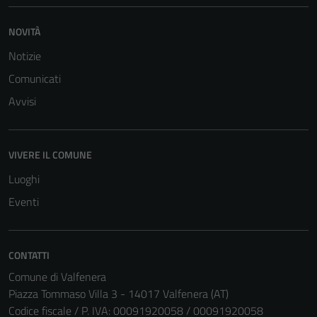
NOVITÀ
Tecnici
Notizie
Questi cookie
Comunicati
sono necessari
per il
Avvisi
funzionamento
del sito e non
possono
VIVERE IL COMUNE
essere
Luoghi
disabilitati.
Eventi
Questi cookie
non raccolgono
informazioni
personali.
CONTATTI
Comune di Valfenera
Piazza Tommaso Villa 3 - 14017 Valfenera (AT)
Codice fiscale / P. IVA: 00091920058 / 00091920058