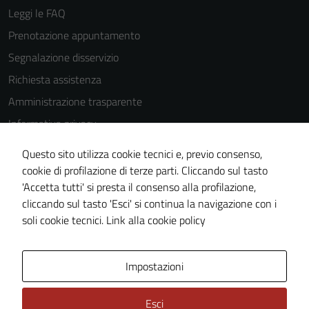
Leggi le FAQ
Prenotazione appuntamento
Segnalazione disservizio
Richiesta assistenza
Amministrazione trasparente
Informativa privacy
Cookie Policy
Questo sito utilizza cookie tecnici e, previo consenso,
Note legali
cookie di profilazione di terze parti. Cliccando sul tasto
'Accetta tutti' si presta il consenso alla profilazione,
Dichiarazione di accessibilità
cliccando sul tasto 'Esci' si continua la navigazione con i
Piano di miglioramento del sito
soli cookie tecnici.
Link alla cookie policy
Area Privata
Impostazioni
Esci