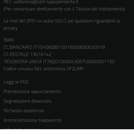
PEC: valfenera@cert.ruparpiemonte.it
(Per comunicare direttamente con il Titolare del trattamento)
La mail del DPO va usata SOLO per questioni riguardanti la
privacy
IBAN
CC.BANCARIO IT15H0608510316000000020319
CC.POSTALE 13016142
TESORERIA UNICA IT76Q0100004306TU0000001130
Codice univoco fatt. elettronica UF2LMP
Leggi le FAQ
Prenotazione appuntamento
Segnalazione disservizio
Richiesta assistenza
Amministrazione trasparente
Informativa privacy