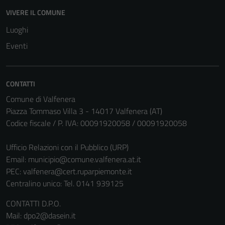
sono necessari
VIVERE IL COMUNE
per il
Luoghi
funzionamento
Eventi
del sito e non
possono
essere
disabilitati.
CONTATTI
Questi cookie
Comune di Valfenera
non raccolgono
Piazza Tommaso Villa 3 - 14017 Valfenera (AT)
informazioni
Codice fiscale / P. IVA: 00091920058 / 00091920058
personali.
Ufficio Relazioni con il Pubblico (URP)
Email:
municipio@comune.valfenera.at.it
PEC:
valfenera@cert.ruparpiemonte.it
Centralino unico: Tel. 0141 939125
CONTATTI D.P.O.
Mail: dpo2@dasein.it