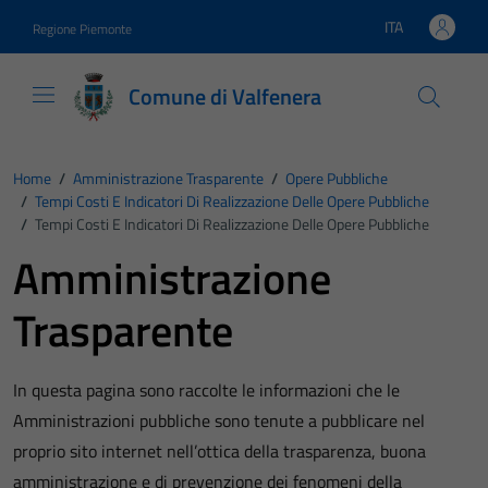
Vai ai contenuti
Vai al footer
ITA
Regione Piemonte
Lingua attiva:
Comune di Valfenera
Home
/
Amministrazione Trasparente
/
Opere Pubbliche
/
Tempi Costi E Indicatori Di Realizzazione Delle Opere Pubbliche
/
Tempi Costi E Indicatori Di Realizzazione Delle Opere Pubbliche
Amministrazione
Trasparente
In questa pagina sono raccolte le informazioni che le
Amministrazioni pubbliche sono tenute a pubblicare nel
proprio sito internet nell’ottica della trasparenza, buona
amministrazione e di prevenzione dei fenomeni della