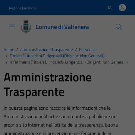
Vai ai contenuti
Vai al footer
ITA
Regione Piemonte
Lingua attiva:
Comune di Valfenera
Home
/
Amministrazione Trasparente
/
Personale
/
Titolari Di Incarichi Dirigenziali (dirigenti Non Generali]
/
Riferimenti (Titolari Di Incarichi Dirigenziali (dirigenti Non Generali))
Amministrazione
Trasparente
In questa pagina sono raccolte le informazioni che le
Amministrazioni pubbliche sono tenute a pubblicare nel
proprio sito internet nell’ottica della trasparenza, buona
amministrazione e di prevenzione dei fenomeni della