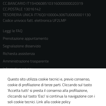
CC.BANCARIO IT15H0608510316000000020319
CC.POSTALE 13016142
TESORERIA UNICA IT76Q0100004306TU0000001130
Codice univoco fatt. elettronica UF2LMP
Leggi le FAQ
Prenotazione appuntamento
Segnalazione disservizio
Richiesta assistenza
Amministrazione trasparente
Informativa privacy
Cookie Policy
Questo sito utilizza cookie tecnici e, previo consenso,
Note legali
cookie di profilazione di terze parti. Cliccando sul tasto
'Accetta tutti' si presta il consenso alla profilazione,
Dichiarazione di accessibilità
cliccando sul tasto 'Esci' si continua la navigazione con i
Piano di miglioramento del sito
soli cookie tecnici.
Link alla cookie policy