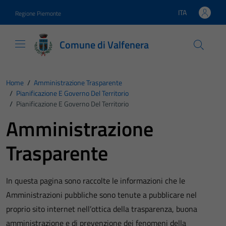
Vai ai contenuti
Vai al footer
ITA
Regione Piemonte
Lingua attiva:
Comune di Valfenera
Home
/
Amministrazione Trasparente
/
Pianificazione E Governo Del Territorio
/
Pianificazione E Governo Del Territorio
Amministrazione
Trasparente
In questa pagina sono raccolte le informazioni che le
Amministrazioni pubbliche sono tenute a pubblicare nel
proprio sito internet nell’ottica della trasparenza, buona
amministrazione e di prevenzione dei fenomeni della