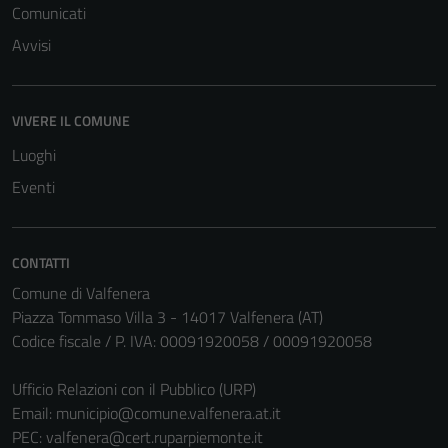
Comunicati
Tecnici
Questi cookie
Avvisi
sono necessari
per il
funzionamento
VIVERE IL COMUNE
del sito e non
Luoghi
possono
Eventi
essere
disabilitati.
Questi cookie
non raccolgono
CONTATTI
informazioni
Comune di Valfenera
personali.
Piazza Tommaso Villa 3 - 14017 Valfenera (AT)
Codice fiscale / P. IVA: 00091920058 / 00091920058
Ufficio Relazioni con il Pubblico (URP)
Email:
municipio@comune.valfenera.at.it
PEC:
valfenera@cert.ruparpiemonte.it