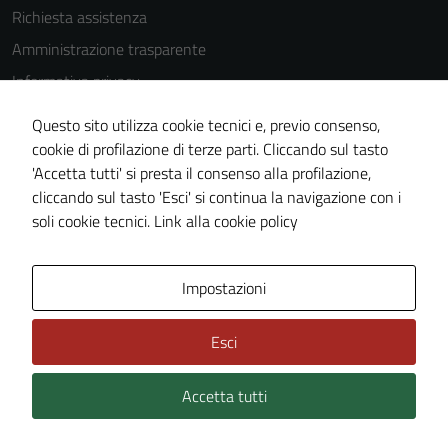
Richiesta assistenza
Amministrazione trasparente
Informativa privacy
Cookie Policy
Questo sito utilizza cookie tecnici e, previo consenso,
Note legali
cookie di profilazione di terze parti. Cliccando sul tasto
'Accetta tutti' si presta il consenso alla profilazione,
Dichiarazione di accessibilità
cliccando sul tasto 'Esci' si continua la navigazione con i
Piano di miglioramento del sito
soli cookie tecnici.
Link alla cookie policy
Area Privata
Impostazioni
Esci
Accetta tutti
Credits: ©
Technical Design s.r.l.