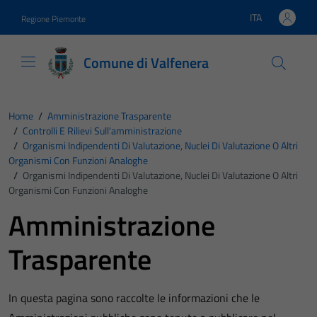
Vai ai contenuti
Vai al footer
ITA
Regione Piemonte
Lingua attiva:
Comune di Valfenera
Home
/
Amministrazione Trasparente
/
Controlli E Rilievi Sull'amministrazione
/
Organismi Indipendenti Di Valutazione, Nuclei Di Valutazione O Altri
Organismi Con Funzioni Analoghe
/
Organismi Indipendenti Di Valutazione, Nuclei Di Valutazione O Altri
Organismi Con Funzioni Analoghe
Amministrazione
Trasparente
In questa pagina sono raccolte le informazioni che le