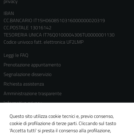
privacy
IBAN
CC.BANCARIO IT15H0608510316000000020319
CC.POSTALE 13016142
TESORERIA UNICA IT76Q0100004306TU0000001130
Codice univoco fatt. elettronica UF2LMP
Leggi le FAQ
Prenotazione appuntamento
Segnalazione disservizio
Richiesta assistenza
Amministrazione trasparente
Informativa privacy
Cookie Policy
Questo sito utilizza cookie tecnici e, previo consenso,
Note legali
cookie di profilazione di terze parti. Cliccando sul tasto
'Accetta tutti' si presta il consenso alla profilazione,
Dichiarazione di accessibilità