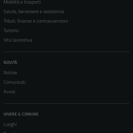
Mobilità e trasporti
Salute, benessere e assistenza
Tributi, finanze e contravvenzioni
Turismo
Vita lavorativa
Tecnici
Questi cookie
sono necessari
NOVITÀ
per il
Notizie
funzionamento
del sito e non
Comunicati
possono
Avvisi
essere
disabilitati.
Questi cookie
VIVERE IL COMUNE
non raccolgono
informazioni
Luoghi
personali.