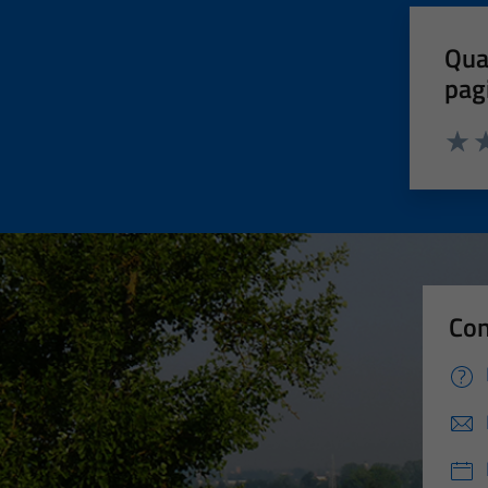
Qua
pag
Valut
Va
Con