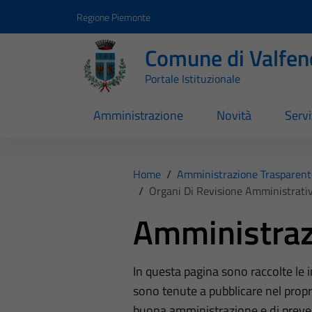
Vai ai contenuti
Vai al footer
Regione Piemonte
Comune di Valfen
Portale Istituzionale
Amministrazione
Novità
Servi
Home
/
Amministrazione Trasparent
/
Organi Di Revisione Amministrativ
Amministraz
In questa pagina sono raccolte le
sono tenute a pubblicare nel propri
buona amministrazione e di preve