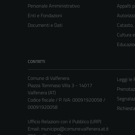
Personale Amministrativo
Appalti p
Enti e Fondazioni
Autorizza
Documenti e Dati
Catasto,
Cultura 
Educazio
CONTATTI
Comune di Valfenera
Leggi le
Piazza Tommaso Villa 3 - 14017
Prenota
Valfenera (AT)
Segnalazi
Codice fiscale / P. IVA: 00091920058 /
00091920058
Richiest
Ufficio Relazioni con il Pubblico (URP)
Email:
municipio@comune.valfenera.at.it