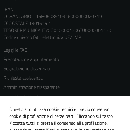
IBAN
CC.BANCARIO IT15H0608510316000000020319
CC.POSTALE 13016142
TESORERIA UNICA IT76Q0100004306TU0000001130
Codice univoco fatt. elettronica UF2LMP
Leggi le FAQ
Prenotazione appuntamento
Segnalazione disservizio
Richiesta assistenza
Amministrazione trasparente
Informativa privacy
Cookie Policy
Questo sito utilizza cookie tecnici e, previo consenso,
Note legali
cookie di profilazione di terze parti. Cliccando sul tasto
'Accetta tutti' si presta il consenso alla profilazione,
Dichiarazione di accessibilità