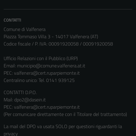
funzionamento
del sito e non
possono
CONTATTI
essere
Comune di Valfenera
disabilitati.
Piazza Tommaso Villa 3 - 14017 Valfenera (AT)
Questi cookie
Codice fiscale / P. IVA: 00091920058 / 00091920058
non raccolgono
informazioni
Ufficio Relazioni con il Pubblico (URP)
personali.
Email:
municipio@comune.valfenera.at.it
PEC:
valfenera@cert.ruparpiemonte.it
Centralino unico: Tel. 0141 939125
CONTATTI D.P.O.
Mail: dpo2@dasein.it
PEC: valfenera@cert.ruparpiemonte.it
(Per comunicare direttamente con il Titolare del trattamento)
La mail del DPO va usata SOLO per questioni riguardanti la
privacy