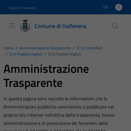
Vai ai contenuti
Vai al footer
ITA
Regione Piemonte
Lingua attiva:
Comune di Valfenera
Home
/
Amministrazione Trasparente
/
Enti Controllati
/
Enti Pubblici Vigilati
/
Enti Pubblici Vigilati
Amministrazione
Trasparente
In questa pagina sono raccolte le informazioni che le
Amministrazioni pubbliche sono tenute a pubblicare nel
proprio sito internet nell’ottica della trasparenza, buona
amministrazione e di prevenzione dei fenomeni della