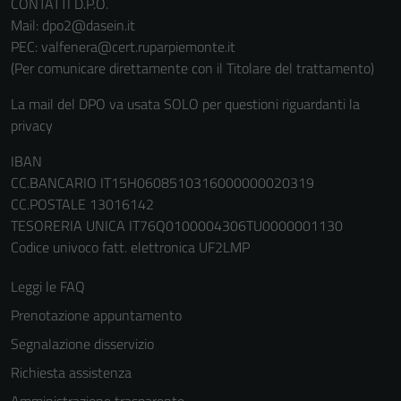
CONTATTI D.P.O.
Questi cookie
Mail: dpo2@dasein.it
sono necessari
PEC: valfenera@cert.ruparpiemonte.it
per il
(Per comunicare direttamente con il Titolare del trattamento)
funzionamento
del sito e non
La mail del DPO va usata SOLO per questioni riguardanti la
possono
privacy
essere
IBAN
disabilitati.
CC.BANCARIO IT15H0608510316000000020319
Questi cookie
CC.POSTALE 13016142
non raccolgono
TESORERIA UNICA IT76Q0100004306TU0000001130
informazioni
Codice univoco fatt. elettronica UF2LMP
personali.
Leggi le FAQ
Prenotazione appuntamento
Segnalazione disservizio
Richiesta assistenza