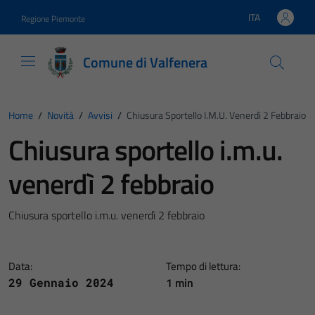
Vai ai contenuti
Vai al footer
ITA
Regione Piemonte
Lingua attiva:
Comune di Valfenera
Home
/
Novità
/
Avvisi
/
Chiusura Sportello I.m.u. Venerdì 2 Febbraio
Chiusura sportello i.m.u.
venerdì 2 febbraio
Chiusura sportello i.m.u. venerdì 2 febbraio
Data:
Tempo di lettura:
1 min
29 Gennaio 2024