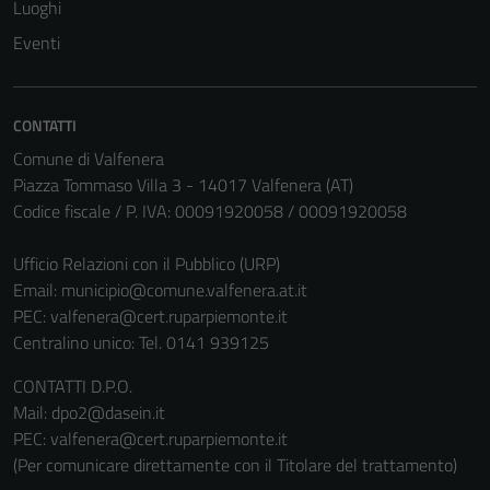
Luoghi
Eventi
CONTATTI
Comune di Valfenera
Piazza Tommaso Villa 3 - 14017 Valfenera (AT)
Codice fiscale / P. IVA: 00091920058 / 00091920058
Ufficio Relazioni con il Pubblico (URP)
Email:
municipio@comune.valfenera.at.it
PEC:
valfenera@cert.ruparpiemonte.it
Centralino unico: Tel. 0141 939125
CONTATTI D.P.O.
Mail: dpo2@dasein.it
Tecnici
PEC: valfenera@cert.ruparpiemonte.it
Questi cookie
(Per comunicare direttamente con il Titolare del trattamento)
sono necessari