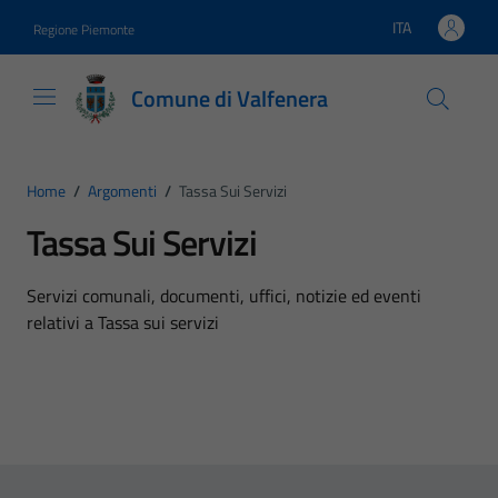
Vai ai contenuti
Vai al footer
ITA
Regione Piemonte
Lingua attiva:
Comune di Valfenera
Home
/
Argomenti
/
Tassa Sui Servizi
Tassa Sui Servizi
Dettagli dell'argomento
Servizi comunali, documenti, uffici, notizie ed eventi
relativi a Tassa sui servizi