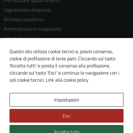
Prenotazione appuntamento
Segnalazione disservizio
Richiesta assistenza
Amministrazione trasparente
Informativa privacy
Cookie Policy
Questo sito utilizza cookie tecnici e, previo consenso,
Note legali
cookie di profilazione di terze parti. Cliccando sul tasto
'Accetta tutti' si presta il consenso alla profilazione,
Dichiarazione di accessibilità
cliccando sul tasto 'Esci' si continua la navigazione con i
Piano di miglioramento del sito
soli cookie tecnici.
Link alla cookie policy
Area Privata
Impostazioni
Esci
Accetta tutti
Credits: ©
Technical Design s.r.l.