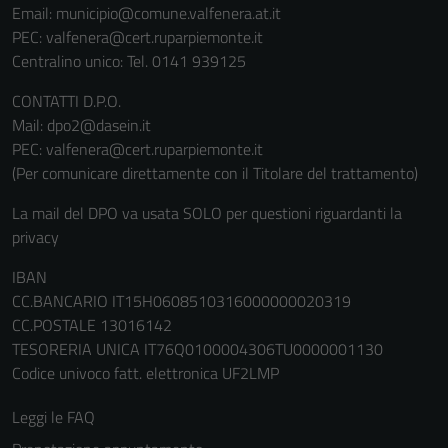
Email:
municipio@comune.valfenera.at.it
PEC:
valfenera@cert.ruparpiemonte.it
Tecnici
Centralino unico: Tel. 0141 939125
Questi cookie
sono necessari
CONTATTI D.P.O.
per il
Mail: dpo2@dasein.it
funzionamento
PEC: valfenera@cert.ruparpiemonte.it
del sito e non
(Per comunicare direttamente con il Titolare del trattamento)
possono
essere
La mail del DPO va usata SOLO per questioni riguardanti la
disabilitati.
privacy
Questi cookie
IBAN
non raccolgono
CC.BANCARIO IT15H0608510316000000020319
informazioni
CC.POSTALE 13016142
personali.
TESORERIA UNICA IT76Q0100004306TU0000001130
Codice univoco fatt. elettronica UF2LMP
Leggi le FAQ