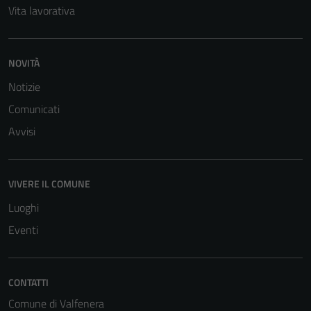
Vita lavorativa
NOVITÀ
Notizie
Comunicati
Avvisi
VIVERE IL COMUNE
Luoghi
Tecnici
Eventi
Questi cookie
sono necessari
per il
CONTATTI
funzionamento
del sito e non
Comune di Valfenera