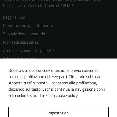
Codice univoco fatt. elettronica UF2LMP
Leggi le FAQ
Prenotazione appuntamento
Segnalazione disservizio
Richiesta assistenza
Amministrazione trasparente
Informativa privacy
Cookie Policy
Questo sito utilizza cookie tecnici e, previo consenso,
Note legali
cookie di profilazione di terze parti. Cliccando sul tasto
'Accetta tutti' si presta il consenso alla profilazione,
Dichiarazione di accessibilità
cliccando sul tasto 'Esci' si continua la navigazione con i
Piano di miglioramento del sito
soli cookie tecnici.
Link alla cookie policy
Area Privata
Impostazioni