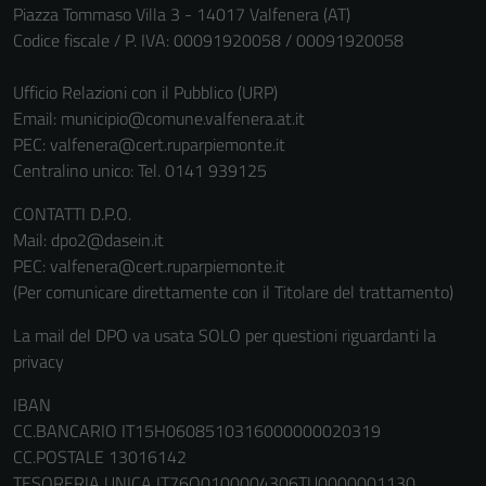
possono
Piazza Tommaso Villa 3 - 14017 Valfenera (AT)
essere
Codice fiscale / P. IVA: 00091920058 / 00091920058
disabilitati.
Questi cookie
Ufficio Relazioni con il Pubblico (URP)
non raccolgono
Email:
municipio@comune.valfenera.at.it
informazioni
PEC:
valfenera@cert.ruparpiemonte.it
personali.
Centralino unico: Tel. 0141 939125
CONTATTI D.P.O.
Mail: dpo2@dasein.it
PEC: valfenera@cert.ruparpiemonte.it
(Per comunicare direttamente con il Titolare del trattamento)
La mail del DPO va usata SOLO per questioni riguardanti la
privacy
IBAN
CC.BANCARIO IT15H0608510316000000020319
CC.POSTALE 13016142
TESORERIA UNICA IT76Q0100004306TU0000001130