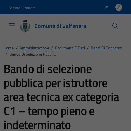
Vai ai contenuti
Vai al footer
ITA
Regione Piemonte
Lingua attiva:
Comune di Valfenera
Home
/
Amministrazione
/
Documenti E Dati
/
Bandi Di Concorso
/
Bando Di Selezione Pubbli...
Bando di selezione
pubblica per istruttore
area tecnica ex categoria
C1 – tempo pieno e
indeterminato