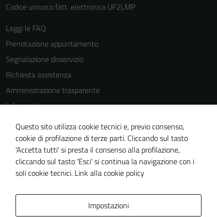
Codice univoco fatt. elettronica UF2LMP
Leggi le FAQ
Prenotazione appuntamento
Segnalazione disservizio
Richiesta assistenza
Amministrazione trasparente
Informativa privacy
Cookie Policy
Questo sito utilizza cookie tecnici e, previo consenso,
Note legali
cookie di profilazione di terze parti. Cliccando sul tasto
'Accetta tutti' si presta il consenso alla profilazione,
Dichiarazione di accessibilità
cliccando sul tasto 'Esci' si continua la navigazione con i
Piano di miglioramento del sito
soli cookie tecnici.
Link alla cookie policy
Area Privata
Impostazioni