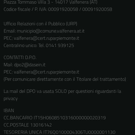
Piazza Tommaso Villa 3 - 14017 Valfenera (AT)
possono
Codice fiscale / P. IVA: 00091920058 / 00091920058
essere
disabilitati.
Ufficio Relazioni con il Pubblico (URP)
Questi cookie
Email:
municipio@comune.valfenera.at.it
non raccolgono
PEC:
valfenera@cert.ruparpiemonte.it
informazioni
Centralino unico: Tel. 0141 939125
personali.
CONTATTI D.P.O.
Mail: dpo2@dasein.it
PEC: valfenera@cert.ruparpiemonte.it
(Per comunicare direttamente con il Titolare del trattamento)
La mail del DPO va usata SOLO per questioni riguardanti la
privacy
IBAN
CC.BANCARIO IT15H0608510316000000020319
CC.POSTALE 13016142
TESORERIA UNICA IT76Q0100004306TU0000001130