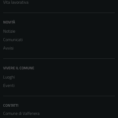
Vita lavorativa
NOVITÀ
Notizie
Comunicati
Avvisi
VIVERE IL COMUNE
Luoghi
Tecnici
Eventi
Questi cookie
sono necessari
per il
CONTATTI
funzionamento
Comune di Valfenera
del sito e non