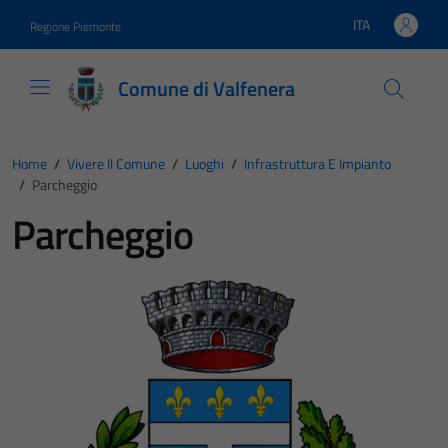
Vai ai contenuti
Vai al footer
ITA
Regione Piemonte
Lingua attiva:
Comune di Valfenera
Home
/
Vivere Il Comune
/
Luoghi
/
Infrastruttura E Impianto
/
Parcheggio
Parcheggio