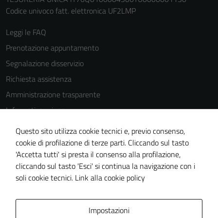
Codice univoco fatt. elettronica UF2LMP
Leggi le FAQ
Prenotazione appuntamento
Segnalazione disservizio
Richiesta assistenza
Amministrazione trasparente
Informativa privacy
Cookie Policy
Questo sito utilizza cookie tecnici e, previo consenso,
Note legali
cookie di profilazione di terze parti. Cliccando sul tasto
'Accetta tutti' si presta il consenso alla profilazione,
Dichiarazione di accessibilità
cliccando sul tasto 'Esci' si continua la navigazione con i
Piano di miglioramento del sito
soli cookie tecnici.
Link alla cookie policy
Area Privata
Impostazioni