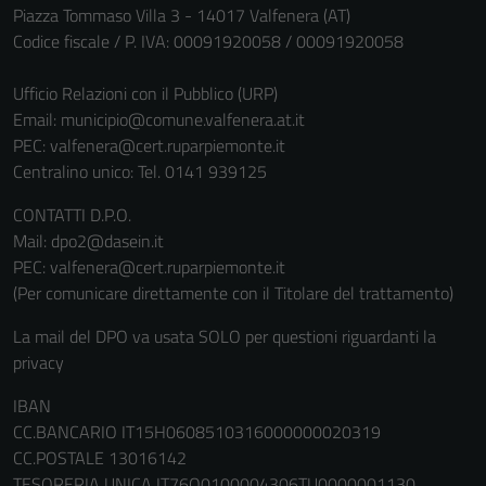
possono
Piazza Tommaso Villa 3 - 14017 Valfenera (AT)
essere
Codice fiscale / P. IVA: 00091920058 / 00091920058
disabilitati.
Questi cookie
Ufficio Relazioni con il Pubblico (URP)
non raccolgono
Email:
municipio@comune.valfenera.at.it
informazioni
PEC:
valfenera@cert.ruparpiemonte.it
personali.
Centralino unico: Tel. 0141 939125
CONTATTI D.P.O.
Mail: dpo2@dasein.it
PEC: valfenera@cert.ruparpiemonte.it
(Per comunicare direttamente con il Titolare del trattamento)
La mail del DPO va usata SOLO per questioni riguardanti la
privacy
IBAN
CC.BANCARIO IT15H0608510316000000020319
CC.POSTALE 13016142
TESORERIA UNICA IT76Q0100004306TU0000001130