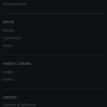
Vita lavorativa
NOVITÀ
Notizie
Comunicati
Avvisi
VIVERE IL COMUNE
Luoghi
Tecnici
Eventi
Questi cookie
sono necessari
per il
CONTATTI
funzionamento
del sito e non
Comune di Valfenera