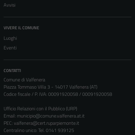
Tecnici
Avvisi
Questi cookie
sono necessari
per il
VIVERE IL COMUNE
funzionamento
Luoghi
del sito e non
possono
Eventi
essere
disabilitati.
Questi cookie
CONTATTI
non raccolgono
Comune di Valfenera
informazioni
Piazza Tommaso Villa 3 - 14017 Valfenera (AT)
personali.
Codice fiscale / P. IVA: 00091920058 / 00091920058
Ufficio Relazioni con il Pubblico (URP)
Email:
municipio@comune.valfenera.at.it
PEC:
valfenera@cert.ruparpiemonte.it
Centralino unico: Tel. 0141 939125