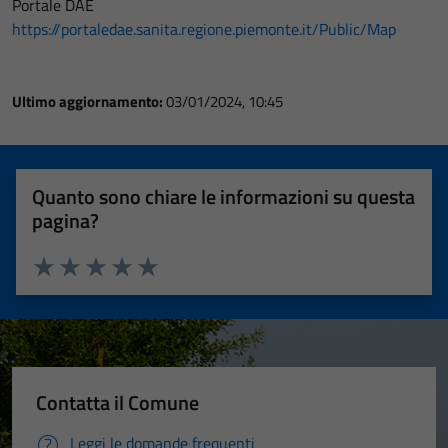
Portale DAE
https://portaledae.sanita.regione.piemonte.it/Public/Map
Ultimo aggiornamento:
03/01/2024, 10:45
Quanto sono chiare le informazioni su questa
pagina?
Valuta 1 stelle su 5
Valuta 2 stelle su 5
Valuta 3 stelle su 5
Valuta 4 stelle su 5
Valuta 5 stelle su 5
Contatta il Comune
Leggi le domande frequenti