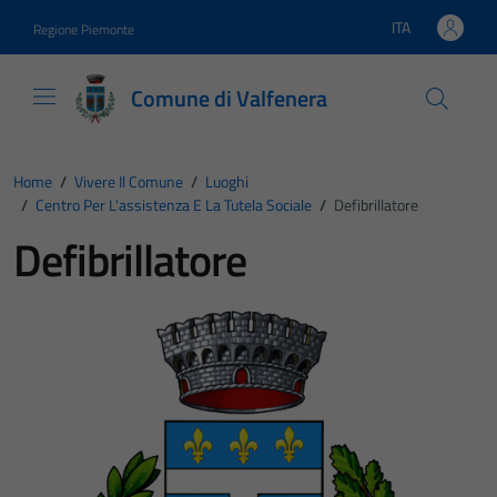
Vai ai contenuti
Vai al footer
ITA
Regione Piemonte
Lingua attiva:
Comune di Valfenera
Home
/
Vivere Il Comune
/
Luoghi
/
Centro Per L'assistenza E La Tutela Sociale
/
Defibrillatore
Defibrillatore