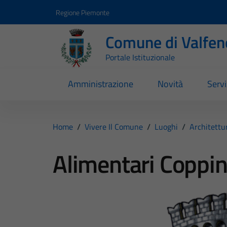
Vai ai contenuti
Vai al footer
Regione Piemonte
Comune di Valfen
Portale Istituzionale
Amministrazione
Novità
Servi
Home
/
Vivere Il Comune
/
Luoghi
/
Architettu
Alimentari Coppi