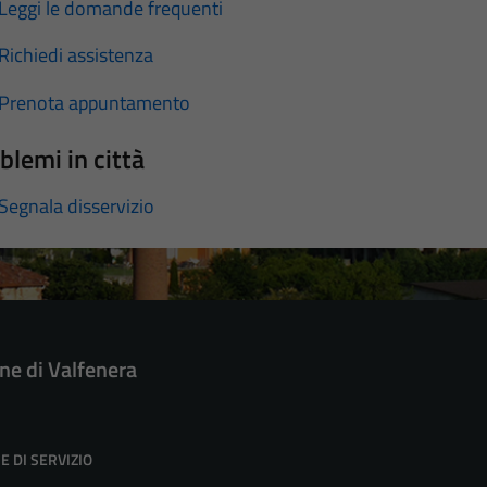
Leggi le domande frequenti
Richiedi assistenza
Prenota appuntamento
blemi in città
Segnala disservizio
e di Valfenera
E DI SERVIZIO