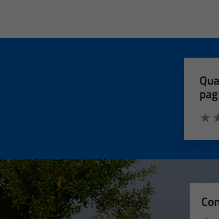
Qua
pag
Valut
Va
Con