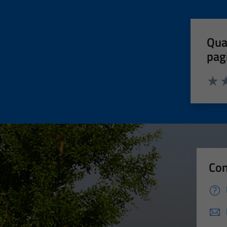
Qua
pag
Valut
Va
Con