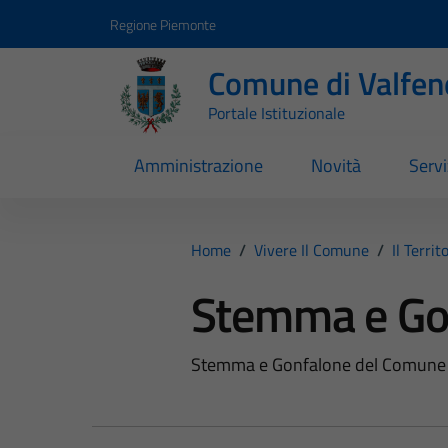
Vai ai contenuti
Vai al footer
Regione Piemonte
Comune di Valfen
Portale Istituzionale
Amministrazione
Novità
Servi
Home
/
Vivere Il Comune
/
Il Territ
Stemma e Go
Stemma e Gonfalone del Comune 