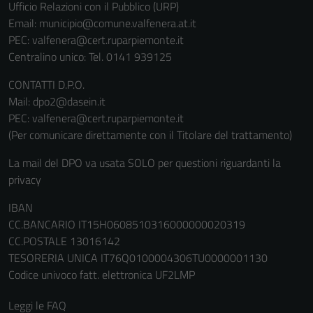
Ufficio Relazioni con il Pubblico (URP)
Email:
municipio@comune.valfenera.at.it
PEC:
valfenera@cert.ruparpiemonte.it
Centralino unico: Tel. 0141 939125
CONTATTI D.P.O.
Mail: dpo2@dasein.it
PEC: valfenera@cert.ruparpiemonte.it
(Per comunicare direttamente con il Titolare del trattamento)
La mail del DPO va usata SOLO per questioni riguardanti la
privacy
IBAN
CC.BANCARIO IT15H0608510316000000020319
CC.POSTALE 13016142
TESORERIA UNICA IT76Q0100004306TU0000001130
Codice univoco fatt. elettronica UF2LMP
Leggi le FAQ