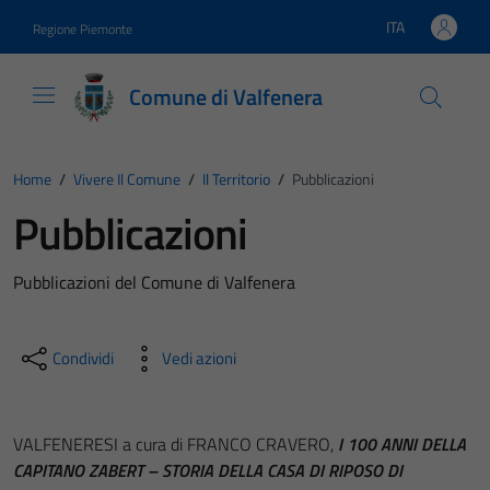
Vai ai contenuti
Vai al footer
ITA
Regione Piemonte
Lingua attiva:
Comune di Valfenera
Home
/
Vivere Il Comune
/
Il Territorio
/
Pubblicazioni
Pubblicazioni
Pubblicazioni del Comune di Valfenera
Condividi
Vedi azioni
VALFENERESI a cura di FRANCO CRAVERO,
I 100 ANNI DELLA
CAPITANO ZABERT – STORIA DELLA CASA DI RIPOSO DI