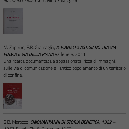
nostra memoria
” (Dott. Nino Salaroglio)
M. Zappino, E.B. Gramaglia,
IL PIANALTO ASTIGIANO TRA VIA
FULVIA E VIA DELLA PIANA
Valfenera, 2011
Una ricerca documentata e appassionata, ricca di immagini,
sulle vie di comunicazione e l’antico popolamento di un territorio
di confine.
G.B. Marocco,
CINQUANT’ANNI DI STORIA BENEFICA. 1922 –
1972
, Scuola Tip. S. Giuseppe, 1972