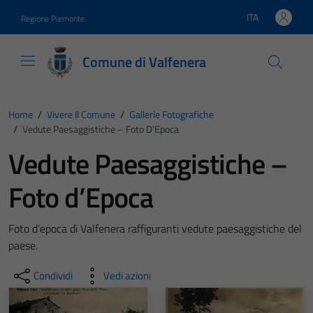
Vai ai contenuti
Vai al footer
ITA
Regione Piemonte
Lingua attiva:
Comune di Valfenera
Home
/
Vivere Il Comune
/
Gallerie Fotografiche
/
Vedute Paesaggistiche – Foto D’Epoca
Vedute Paesaggistiche –
Foto d’Epoca
Foto d’epoca di Valfenera raffiguranti vedute paesaggistiche del
paese.
Condividi
Vedi azioni