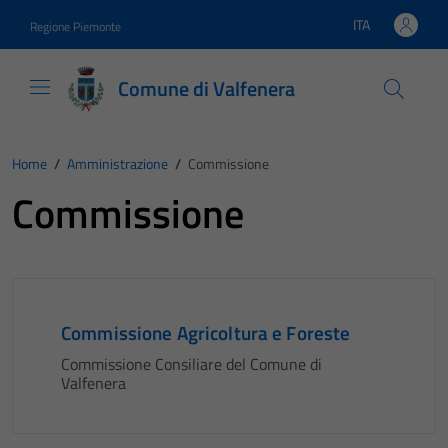
Vai ai contenuti
Vai al footer
ITA
Regione Piemonte
Lingua attiva:
Comune di Valfenera
Home
/
Amministrazione
/
Commissione
Commissione
Commissione Agricoltura e Foreste
Commissione Consiliare del Comune di
Valfenera