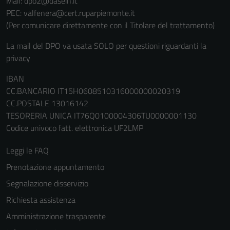
Mail: dpo2@dasein.it
PEC: valfenera@cert.ruparpiemonte.it
(Per comunicare direttamente con il Titolare del trattamento)
La mail del DPO va usata SOLO per questioni riguardanti la
privacy
IBAN
CC.BANCARIO IT15H0608510316000000020319
CC.POSTALE 13016142
Tecnici
TESORERIA UNICA IT76Q0100004306TU0000001130
Questi cookie
Codice univoco fatt. elettronica UF2LMP
sono necessari
per il
Leggi le FAQ
funzionamento
Prenotazione appuntamento
del sito e non
possono
Segnalazione disservizio
essere
Richiesta assistenza
disabilitati.
Amministrazione trasparente
Questi cookie
non raccolgono