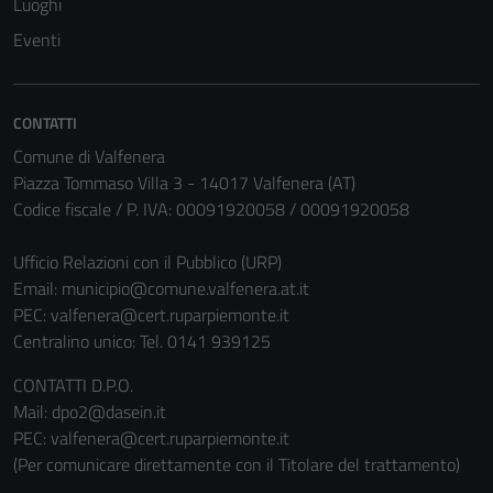
Luoghi
Eventi
CONTATTI
Comune di Valfenera
Piazza Tommaso Villa 3 - 14017 Valfenera (AT)
Tecnici
Codice fiscale / P. IVA: 00091920058 / 00091920058
Questi cookie
sono necessari
Ufficio Relazioni con il Pubblico (URP)
per il
Email:
municipio@comune.valfenera.at.it
funzionamento
PEC:
valfenera@cert.ruparpiemonte.it
del sito e non
Centralino unico: Tel. 0141 939125
possono
essere
CONTATTI D.P.O.
disabilitati.
Mail: dpo2@dasein.it
Questi cookie
PEC: valfenera@cert.ruparpiemonte.it
non raccolgono
(Per comunicare direttamente con il Titolare del trattamento)
informazioni