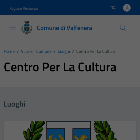
Vai ai contenuti
Vai al footer
ITA
Regione Piemonte
Lingua attiva:
Comune di Valfenera
Home
/
Vivere Il Comune
/
Luoghi
/
Centro Per La Cultura
Centro Per La Cultura
Luoghi