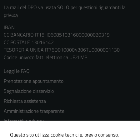
La mail del DPO va usata SOLO per questioni riguardanti la
privacy
IBAN
CC.BANCARIO IT15H0608510316000000020319
CC.POSTALE 13016142
TESORERIA UNICA IT76Q0100004306TU0000001130
Codice univoco fatt. elettronica UF2LMP
Leggi le FAQ
Prenotazione appuntamento
Segnalazione disservizio
Richiesta assistenza
Amministrazione trasparente
Informativa privacy
Cookie Policy
Questo sito utilizza cookie tecnici e, previo consenso,