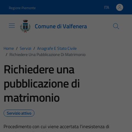
Vai ai contenuti
Vai al footer
ITA
Regione Piemonte
Lingua attiva:
Comune di Valfenera
Home
/
Servizi
/
Anagrafe E Stato Civile
/
Richiedere Una Pubblicazione Di Matrimonio
Richiedere una
pubblicazione di
matrimonio
Servizio attivo
Procedimento con cui viene accertata l’inesistenza di