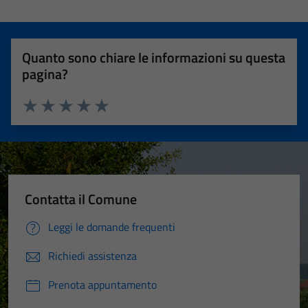
Quanto sono chiare le informazioni su questa
pagina?
Tecnici
Valuta 1 stelle su 5
Valuta 2 stelle su 5
Valuta 3 stelle su 5
Valuta 4 stelle su 5
Valuta 5 stelle su 5
Questi cookie
sono necessari
per il
funzionamento
Contatta il Comune
del sito e non
possono
Leggi le domande frequenti
essere
disabilitati.
Richiedi assistenza
Questi cookie
non raccolgono
Prenota appuntamento
informazioni