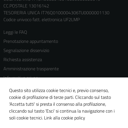
CC.POSTALE 13016142
TESORERIA UNICA IT76Q0100004306TU0000001130
Codice univoco fatt. elettronica UF2LMP
Leggi le FAQ
Prenotazione appuntamento
Segnalazione disservizio
Richiesta assistenza
Amministrazione trasparente
Informativa privacy
Cookie Policy
Questo sito utilizza cookie tecnici e, previo consenso,
Note legali
cookie di profilazione di terze parti. Cliccando sul tasto
'Accetta tutti' si presta il consenso alla profilazione,
Dichiarazione di accessibilità
cliccando sul tasto 'Esci' si continua la navigazione con i
Piano di miglioramento del sito
soli cookie tecnici.
Link alla cookie policy