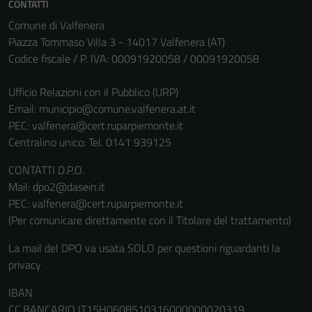
CONTATTI
Comune di Valfenera
Piazza Tommaso Villa 3 - 14017 Valfenera (AT)
Codice fiscale / P. IVA: 00091920058 / 00091920058
Tecnici
Ufficio Relazioni con il Pubblico (URP)
Questi cookie
Email:
municipio@comune.valfenera.at.it
sono necessari
PEC:
valfenera@cert.ruparpiemonte.it
per il
Centralino unico: Tel. 0141 939125
funzionamento
del sito e non
CONTATTI D.P.O.
possono
Mail: dpo2@dasein.it
essere
PEC: valfenera@cert.ruparpiemonte.it
disabilitati.
(Per comunicare direttamente con il Titolare del trattamento)
Questi cookie
La mail del DPO va usata SOLO per questioni riguardanti la
non raccolgono
privacy
informazioni
personali.
IBAN
CC.BANCARIO IT15H0608510316000000020319