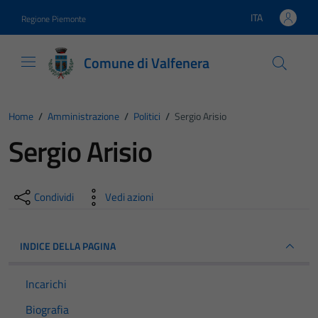
Vai ai contenuti
Vai al footer
ITA
Regione Piemonte
Lingua attiva:
Comune di Valfenera
Home
/
Amministrazione
/
Politici
/
Sergio Arisio
Sergio Arisio
Condividi
Vedi azioni
INDICE DELLA PAGINA
Incarichi
Biografia