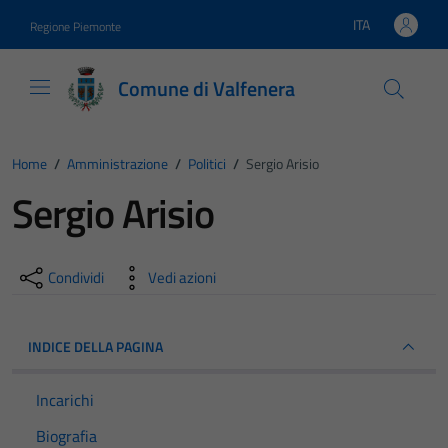
Vai ai contenuti
Vai al footer
ITA
Regione Piemonte
Lingua attiva:
Comune di Valfenera
Home
/
Amministrazione
/
Politici
/
Sergio Arisio
Sergio Arisio
Condividi
Vedi azioni
INDICE DELLA PAGINA
Incarichi
Biografia