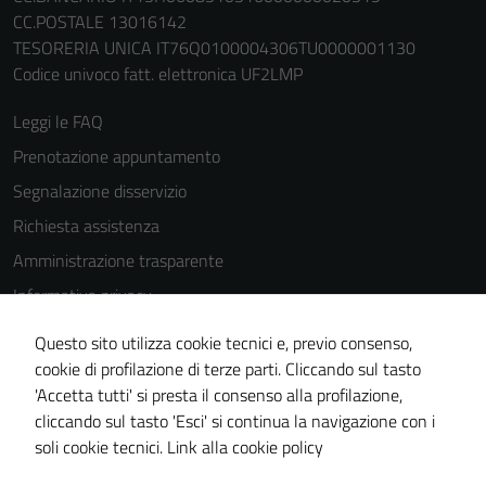
CC.POSTALE 13016142
TESORERIA UNICA IT76Q0100004306TU0000001130
Codice univoco fatt. elettronica UF2LMP
Leggi le FAQ
Prenotazione appuntamento
Segnalazione disservizio
Richiesta assistenza
Amministrazione trasparente
Informativa privacy
Cookie Policy
Questo sito utilizza cookie tecnici e, previo consenso,
Note legali
cookie di profilazione di terze parti. Cliccando sul tasto
'Accetta tutti' si presta il consenso alla profilazione,
Dichiarazione di accessibilità
cliccando sul tasto 'Esci' si continua la navigazione con i
Piano di miglioramento del sito
soli cookie tecnici.
Link alla cookie policy