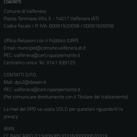
CONTATTI
Comune di Valfenera
Piazza Tommaso Villa 3 - 14017 Valfenera (AT)
Codice fiscale / P. IVA: 00091920058 / 00091920058
Tecnici
Ufficio Relazioni con il Pubblico (URP)
Questi cookie
Email:
municipio@comune.valfenera.at.it
sono necessari
PEC:
valfenera@cert.ruparpiemonte.it
per il
Centralino unico: Tel. 0141 939125
funzionamento
del sito e non
CONTATTI D.P.O.
possono
Mail: dpo2@dasein.it
essere
PEC: valfenera@cert.ruparpiemonte.it
disabilitati.
(Per comunicare direttamente con il Titolare del trattamento)
Questi cookie
La mail del DPO va usata SOLO per questioni riguardanti la
non raccolgono
privacy
informazioni
personali.
IBAN
CC.BANCARIO IT15H0608510316000000020319