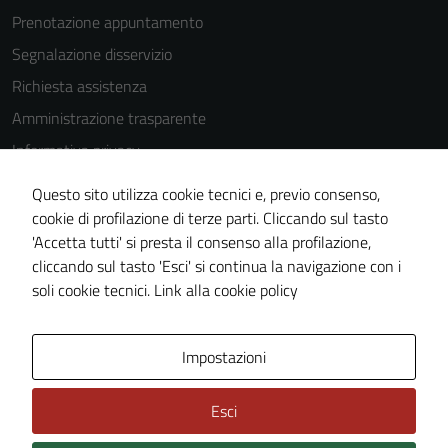
Prenotazione appuntamento
disabilitati.
Questi cookie
Segnalazione disservizio
non raccolgono
Richiesta assistenza
informazioni
Amministrazione trasparente
personali.
Informativa privacy
Cookie Policy
Questo sito utilizza cookie tecnici e, previo consenso,
Note legali
cookie di profilazione di terze parti. Cliccando sul tasto
'Accetta tutti' si presta il consenso alla profilazione,
Dichiarazione di accessibilità
cliccando sul tasto 'Esci' si continua la navigazione con i
Piano di miglioramento del sito
soli cookie tecnici.
Link alla cookie policy
Area Privata
Impostazioni
Esci