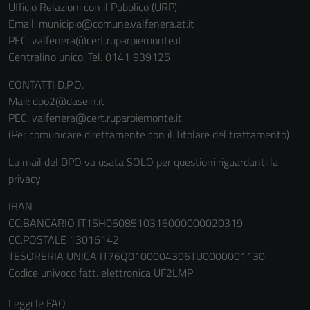
Ufficio Relazioni con il Pubblico (URP)
Email:
municipio@comune.valfenera.at.it
PEC:
valfenera@cert.ruparpiemonte.it
Centralino unico: Tel. 0141 939125
CONTATTI D.P.O.
Mail: dpo2@dasein.it
PEC: valfenera@cert.ruparpiemonte.it
(Per comunicare direttamente con il Titolare del trattamento)
La mail del DPO va usata SOLO per questioni riguardanti la
privacy
Tecnici
IBAN
Questi cookie
CC.BANCARIO IT15H0608510316000000020319
sono necessari
CC.POSTALE 13016142
per il
TESORERIA UNICA IT76Q0100004306TU0000001130
funzionamento
Codice univoco fatt. elettronica UF2LMP
del sito e non
possono
Leggi le FAQ
essere