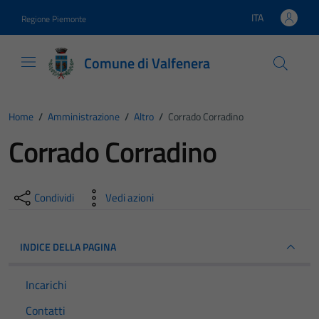
Vai ai contenuti
Vai al footer
ITA
Regione Piemonte
Lingua attiva:
Comune di Valfenera
Home
/
Amministrazione
/
Altro
/
Corrado Corradino
Corrado Corradino
Condividi
Vedi azioni
INDICE DELLA PAGINA
Incarichi
Contatti