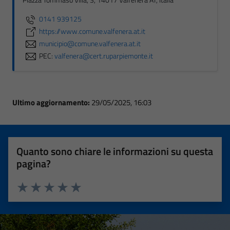
Piazza Tommaso Villa, 3, 14017 Valfenera AT, Italia
0141 939125
https://www.comune.valfenera.at.it
municipio@comune.valfenera.at.it
PEC:
valfenera@cert.ruparpiemonte.it
Ultimo aggiornamento:
29/05/2025, 16:03
Quanto sono chiare le informazioni su questa
pagina?
Valuta 1 stelle su 5
Valuta 2 stelle su 5
Valuta 3 stelle su 5
Valuta 4 stelle su 5
Valuta 5 stelle su 5