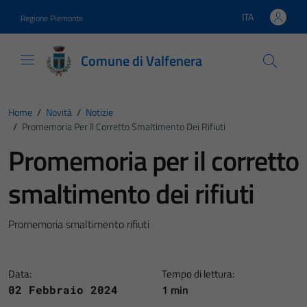
Vai ai contenuti
Vai al footer
ITA
Regione Piemonte
Lingua attiva:
Comune di Valfenera
Home
/
Novità
/
Notizie
/
Promemoria Per Il Corretto Smaltimento Dei Rifiuti
Promemoria per il corretto
smaltimento dei rifiuti
Promemoria smaltimento rifiuti
Data:
Tempo di lettura:
1 min
02 Febbraio 2024