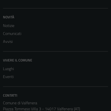
possono
essere
disabilitati.
NOVITÀ
Questi cookie
non raccolgono
Notizie
informazioni
Comunicati
personali.
Avvisi
VIVERE IL COMUNE
Luoghi
Eventi
CONTATTI
Comune di Valfenera
Piazza Tommaso Villa 3 - 14017 Valfenera (AT)