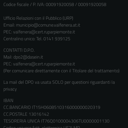
Codice fiscale / P. IVA: 00091920058 / 00091920058
Ufficio Relazioni con il Pubblico (URP)
Email:
municipio@comune.valfenera.at.it
PEC:
valfenera@cert.ruparpiemonte.it
Centralino unico: Tel. 0141 939125
CONTATTI D.P.O.
Mail: dpo2@dasein.it
PEC: valfenera@cert.ruparpiemonte.it
(Per comunicare direttamente con il Titolare del trattamento)
La mail del DPO va usata SOLO per questioni riguardanti la
privacy
IBAN
CC.BANCARIO IT15H0608510316000000020319
CC.POSTALE 13016142
TESORERIA UNICA IT76Q0100004306TU0000001130
Codice univoco fatt. elettronica UF2LMP