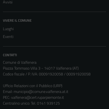
Avvisi
VIVERE IL COMUNE
Luoghi
Eventi
Tecnici
CONTATTI
Questi cookie
Comune di Valfenera
sono necessari
Piazza Tommaso Villa 3 - 14017 Valfenera (AT)
per il
Codice fiscale / P. IVA: 00091920058 / 00091920058
funzionamento
del sito e non
Ufficio Relazioni con il Pubblico (URP)
possono
Email:
municipio@comune.valfenera.at.it
essere
PEC:
valfenera@cert.ruparpiemonte.it
disabilitati.
Centralino unico: Tel. 0141 939125
Questi cookie