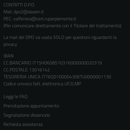
CONTATTI D.P.O.
non raccolgono
Mail: dpo2@dasein.it
informazioni
PEC: valfenera@cert.ruparpiemonte.it
personali.
(Per comunicare direttamente con il Titolare del trattamento)
La mail del DPO va usata SOLO per questioni riguardanti la
privacy
IBAN
CC.BANCARIO IT15H0608510316000000020319
CC.POSTALE 13016142
TESORERIA UNICA IT76Q0100004306TU0000001130
Codice univoco fatt. elettronica UF2LMP
Leggi le FAQ
Prenotazione appuntamento
Segnalazione disservizio
Richiesta assistenza