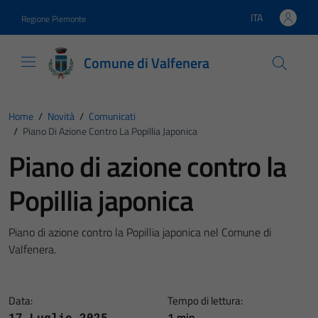
Vai ai contenuti
Vai al footer
ITA
Regione Piemonte
Lingua attiva:
Comune di Valfenera
Home
/
Novità
/
Comunicati
/
Piano Di Azione Contro La Popillia Japonica
Piano di azione contro la
Popillia japonica
Piano di azione contro la Popillia japonica nel Comune di
Valfenera.
Data:
Tempo di lettura:
1 min
17 Luglio 2025