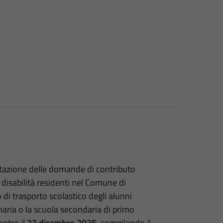
entazione delle domande di contributo
 disabilità residenti nel Comune di
 di trasporto scolastico degli alunni
imaria o la scuola secondaria di primo
ntro il
23 dicembre 2025
, compilando il