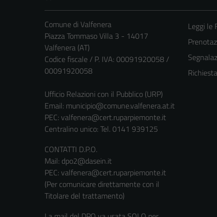
Comune di Valfenera
Leggi le
Piazza Tommaso Villa 3 - 14017
Prenota
Valfenera (AT)
Segnalazi
Codice fiscale / P. IVA: 00091920058 /
00091920058
Richiest
Ufficio Relazioni con il Pubblico (URP)
Email:
municipio@comune.valfenera.at.it
PEC:
valfenera@cert.ruparpiemonte.it
Centralino unico: Tel. 0141 939125
CONTATTI D.P.O.
Mail: dpo2@dasein.it
PEC: valfenera@cert.ruparpiemonte.it
(Per comunicare direttamente con il
Titolare del trattamento)
La mail del DPO va usata SOLO per