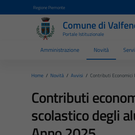
Vai ai contenuti
Vai al footer
Regione Piemonte
Comune di Valfen
Portale Istituzionale
Amministrazione
Novità
Servi
Home
/
Novità
/
Avvisi
/
Contributi Economici 
Contributi economi
scolastico degli a
Anno 2025