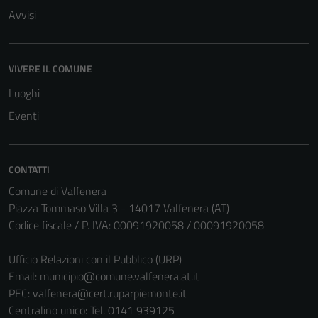
Avvisi
VIVERE IL COMUNE
Luoghi
Eventi
Tecnici
CONTATTI
Questi cookie
Comune di Valfenera
sono necessari
Piazza Tommaso Villa 3 - 14017 Valfenera (AT)
per il
Codice fiscale / P. IVA: 00091920058 / 00091920058
funzionamento
del sito e non
Ufficio Relazioni con il Pubblico (URP)
possono
Email:
municipio@comune.valfenera.at.it
essere
PEC:
valfenera@cert.ruparpiemonte.it
disabilitati.
Centralino unico: Tel. 0141 939125
Questi cookie