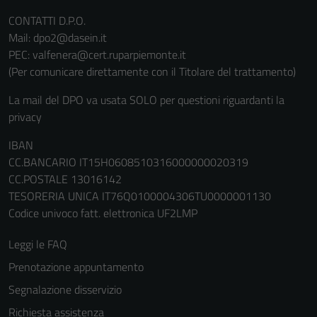
non raccolgono
CONTATTI D.P.O.
informazioni
Mail: dpo2@dasein.it
personali.
PEC: valfenera@cert.ruparpiemonte.it
(Per comunicare direttamente con il Titolare del trattamento)
La mail del DPO va usata SOLO per questioni riguardanti la
privacy
IBAN
CC.BANCARIO IT15H0608510316000000020319
CC.POSTALE 13016142
TESORERIA UNICA IT76Q0100004306TU0000001130
Codice univoco fatt. elettronica UF2LMP
Leggi le FAQ
Prenotazione appuntamento
Segnalazione disservizio
Richiesta assistenza