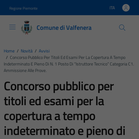
Vai ai contenuti
Vai al footer
ITA
Regione Piemonte
Lingua attiva:
Comune di Valfenera
Home
/
Novità
/
Avvisi
/
Concorso Pubblico Per Titoli Ed Esami Per La Copertura A Tempo
Indeterminato E Pieno Di N. 1 Posto Di “istruttore Tecnico” Categoria C1.
Ammissione Alle Prove.
Concorso pubblico per
titoli ed esami per la
copertura a tempo
indeterminato e pieno di