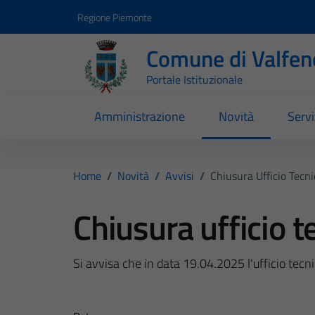
Vai ai contenuti
Vai al footer
Regione Piemonte
Comune di Valfen
Portale Istituzionale
Amministrazione
Novità
Servi
Home
/
Novità
/
Avvisi
/
Chiusura Ufficio Tecn
Chiusura ufficio 
Si avvisa che in data 19.04.2025 l'ufficio tecn