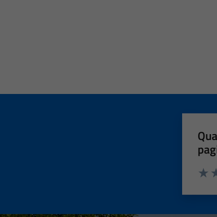
Qua
pag
Valut
Va