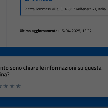
Piazza Tommaso Villa, 3, 14017 Valfenera AT, Italia
Ultimo aggiornamento:
15/04/2025, 13:27
nto sono chiare le informazioni su questa
ina?
a 1 stelle su 5
luta 2 stelle su 5
Valuta 3 stelle su 5
Valuta 4 stelle su 5
Valuta 5 stelle su 5