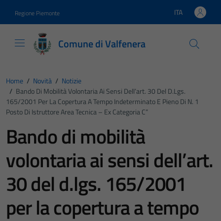
Vai ai contenuti
Vai al footer
ITA
Regione Piemonte
Lingua attiva:
Comune di Valfenera
Home
/
Novità
/
Notizie
/
Bando Di Mobilità Volontaria Ai Sensi Dell’art. 30 Del D.lgs.
165/2001 Per La Copertura A Tempo Indeterminato E Pieno Di N. 1
Posto Di Istruttore Area Tecnica – Ex Categoria C”
Bando di mobilità
volontaria ai sensi dell’art.
30 del d.lgs. 165/2001
per la copertura a tempo