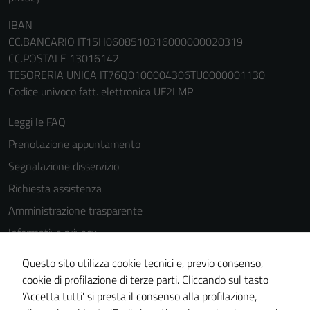
IBAN
CC.BANCARIO IT15H0608510316000000020319
CC.POSTALE 13016142
TESORERIA UNICA IT76Q0100004306TU0000001130
Codice univoco fatt. elettronica UF2LMP
Leggi le FAQ
Prenotazione appuntamento
Segnalazione disservizio
Richiesta assistenza
Amministrazione trasparente
Informativa privacy
Cookie Policy
Questo sito utilizza cookie tecnici e, previo consenso,
Note legali
cookie di profilazione di terze parti. Cliccando sul tasto
'Accetta tutti' si presta il consenso alla profilazione,
Dichiarazione di accessibilità