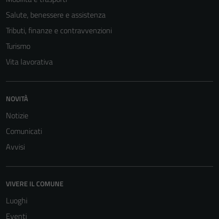
Salute, benessere e assistenza
Tributi, finanze e contravvenzioni
Turismo
Vita lavorativa
Tecnici
Questi cookie
sono necessari
NOVITÀ
per il
Notizie
funzionamento
del sito e non
Comunicati
possono
Avvisi
essere
disabilitati.
Questi cookie
VIVERE IL COMUNE
non raccolgono
Luoghi
informazioni
personali.
Eventi