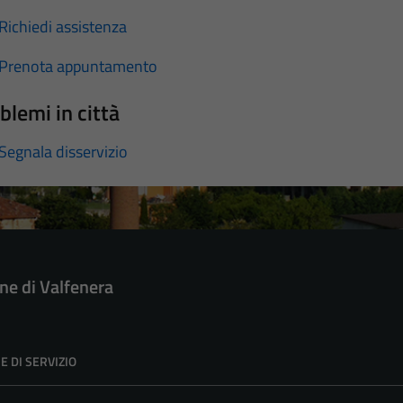
Richiedi assistenza
Prenota appuntamento
blemi in città
Segnala disservizio
e di Valfenera
E DI SERVIZIO