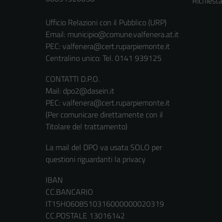
Richiest
Ufficio Relazioni con il Pubblico (URP)
Email:
municipio@comune.valfenera.at.it
PEC:
valfenera@cert.ruparpiemonte.it
Centralino unico: Tel. 0141 939125
CONTATTI D.P.O.
Mail: dpo2@dasein.it
PEC: valfenera@cert.ruparpiemonte.it
(Per comunicare direttamente con il
Titolare del trattamento)
La mail del DPO va usata SOLO per
questioni riguardanti la privacy
IBAN
CC.BANCARIO
IT15H0608510316000000020319
CC.POSTALE 13016142