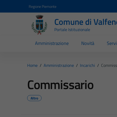
Vai ai contenuti
Vai al footer
Regione Piemonte
Comune di Valfen
Portale Istituzionale
Amministrazione
Novità
Servi
Home
/
Amministrazione
/
Incarichi
/
Commiss
Commissario
Altro