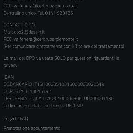
PEC:
valfenera@cert.ruparpiemonte.it
Tecnici
Centralino unico: Tel. 0141 939125
Questi cookie
CONTATTI D.P.O.
sono necessari
Mail: dpo2@dasein.it
per il
PEC: valfenera@cert.ruparpiemonte.it
funzionamento
(Per comunicare direttamente con il Titolare del trattamento)
del sito e non
possono
La mail del DPO va usata SOLO per questioni riguardanti la
essere
privacy
disabilitati.
Questi cookie
IBAN
non raccolgono
CC.BANCARIO IT15H0608510316000000020319
informazioni
CC.POSTALE 13016142
personali.
TESORERIA UNICA IT76Q0100004306TU0000001130
Codice univoco fatt. elettronica UF2LMP
Leggi le FAQ
Prenotazione appuntamento