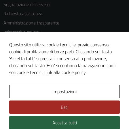
Segnalazione disservizio
Richiesta assistenza
Amministrazione trasparente
Informativa privacy
Cookie Policy
Questo sito utilizza cookie tecnici e, previo consenso,
Note legali
cookie di profilazione di terze parti. Cliccando sul tasto
'Accetta tutti' si presta il consenso alla profilazione,
Dichiarazione di accessibilità
cliccando sul tasto 'Esci' si continua la navigazione con i
Piano di miglioramento del sito
soli cookie tecnici.
Link alla cookie policy
Area Privata
Impostazioni
Esci
Accetta tutti
Credits: ©
Technical Design s.r.l.