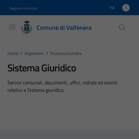
Vai ai contenuti
Vai al footer
ITA
Regione Piemonte
Lingua attiva:
Comune di Valfenera
Home
/
Argomenti
/
Sistema Giuridico
Sistema Giuridico
Dettagli dell'argomento
Servizi comunali, documenti, uffici, notizie ed eventi
relativi a Sistema giuridico