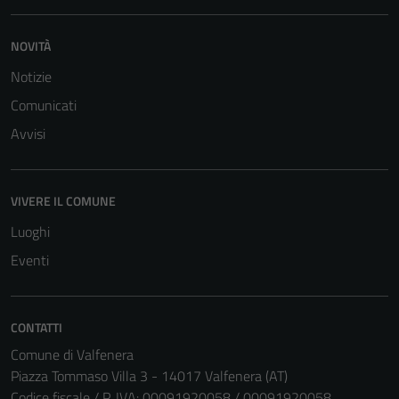
NOVITÀ
Tecnici
Notizie
Questi cookie
Comunicati
sono necessari
per il
Avvisi
funzionamento
del sito e non
possono
VIVERE IL COMUNE
essere
Luoghi
disabilitati.
Questi cookie
Eventi
non raccolgono
informazioni
personali.
CONTATTI
Comune di Valfenera
Piazza Tommaso Villa 3 - 14017 Valfenera (AT)
Codice fiscale / P. IVA: 00091920058 / 00091920058