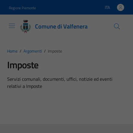
Vai ai contenuti
Vai al footer
ITA
Regione Piemonte
Lingua attiva:
Comune di Valfenera
Home
/
Argomenti
/
Imposte
Imposte
Dettagli dell'argomento
Servizi comunali, documenti, uffici, notizie ed eventi
relativi a Imposte