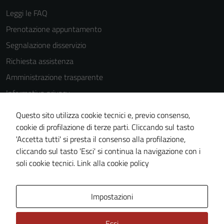
Leggi le FAQ
Prenotazione appuntamento
Segnalazione disservizio
Richiesta assistenza
Amministrazione trasparente
Informativa privacy
Cookie Policy
Questo sito utilizza cookie tecnici e, previo consenso,
Note legali
cookie di profilazione di terze parti. Cliccando sul tasto
'Accetta tutti' si presta il consenso alla profilazione,
Dichiarazione di accessibilità
cliccando sul tasto 'Esci' si continua la navigazione con i
Piano di miglioramento del sito
soli cookie tecnici.
Link alla cookie policy
Area Privata
Impostazioni
Esci