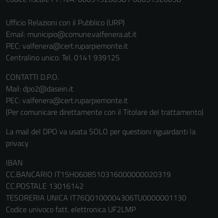
Ufficio Relazioni con il Pubblico (URP)
Email:
municipio@comune.valfenera.at.it
PEC:
valfenera@cert.ruparpiemonte.it
Centralino unico: Tel. 0141 939125
CONTATTI D.P.O.
Mail: dpo2@dasein.it
PEC: valfenera@cert.ruparpiemonte.it
(Per comunicare direttamente con il Titolare del trattamento)
La mail del DPO va usata SOLO per questioni riguardanti la
privacy
IBAN
CC.BANCARIO IT15H0608510316000000020319
CC.POSTALE 13016142
TESORERIA UNICA IT76Q0100004306TU0000001130
Codice univoco fatt. elettronica UF2LMP