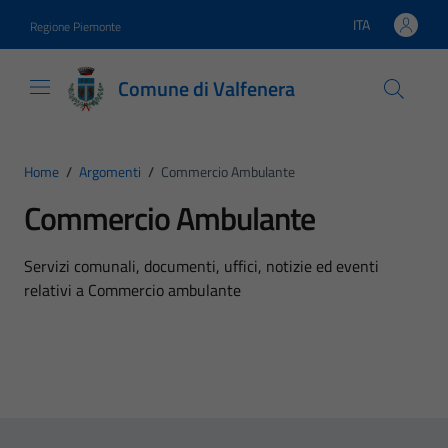
Vai ai contenuti
Vai al footer
ITA
Regione Piemonte
Lingua attiva:
Comune di Valfenera
Home
/
Argomenti
/
Commercio Ambulante
Commercio Ambulante
Dettagli dell'argomento
Servizi comunali, documenti, uffici, notizie ed eventi
relativi a Commercio ambulante