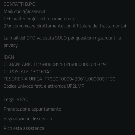
CONTATTI D.P.O.
non raccolgono
Mail: dpo2@dasein.it
informazioni
PEC: valfenera@cert.ruparpiemonte.it
personali.
(Per comunicare direttamente con il Titolare del trattamento)
La mail del DPO va usata SOLO per questioni riguardanti la
privacy
IBAN
CC.BANCARIO IT15H0608510316000000020319
CC.POSTALE 13016142
TESORERIA UNICA IT76Q0100004306TU0000001130
Codice univoco fatt. elettronica UF2LMP
Leggi le FAQ
Prenotazione appuntamento
Segnalazione disservizio
Richiesta assistenza