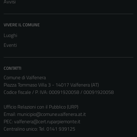
Avvisi
VIVERE IL COMUNE
Luoghi
Eventi
Tecnici
CONTATTI
Questi cookie
Comune di Valfenera
sono necessari
Piazza Tommaso Villa 3 - 14017 Valfenera (AT)
per il
Codice fiscale / P. IVA: 00091920058 / 00091920058
funzionamento
del sito e non
Ufficio Relazioni con il Pubblico (URP)
possono
Email:
municipio@comune.valfenera.at.it
essere
PEC:
valfenera@cert.ruparpiemonte.it
disabilitati.
Centralino unico: Tel. 0141 939125
Questi cookie