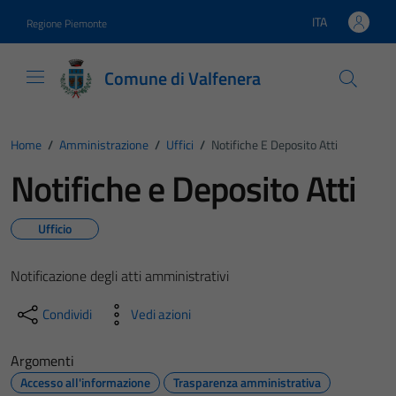
Vai ai contenuti
Vai al footer
ITA
Regione Piemonte
Lingua attiva:
Comune di Valfenera
Home
/
Amministrazione
/
Uffici
/
Notifiche E Deposito Atti
Notifiche e Deposito Atti
Ufficio
Notificazione degli atti amministrativi
Condividi
Vedi azioni
Argomenti
Accesso all'informazione
Trasparenza amministrativa