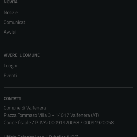
NOVITÀ
Notizie
Tecnici
Comunicati
Questi cookie
sono necessari
Avvisi
per il
funzionamento
del sito e non
VIVERE IL COMUNE
possono
Luoghi
essere
disabilitati.
Eventi
Questi cookie
non raccolgono
informazioni
CONTATTI
personali.
Comune di Valfenera
Piazza Tommaso Villa 3 - 14017 Valfenera (AT)
Codice fiscale / P. IVA: 00091920058 / 00091920058