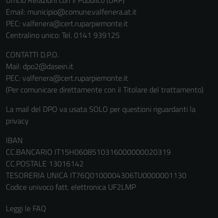
Ufficio Relazioni con il Pubblico (URP)
Email:
municipio@comune.valfenera.at.it
PEC:
valfenera@cert.ruparpiemonte.it
Centralino unico: Tel. 0141 939125
CONTATTI D.P.O.
Mail: dpo2@dasein.it
PEC: valfenera@cert.ruparpiemonte.it
(Per comunicare direttamente con il Titolare del trattamento)
La mail del DPO va usata SOLO per questioni riguardanti la
privacy
IBAN
CC.BANCARIO IT15H0608510316000000020319
CC.POSTALE 13016142
TESORERIA UNICA IT76Q0100004306TU0000001130
Codice univoco fatt. elettronica UF2LMP
Leggi le FAQ