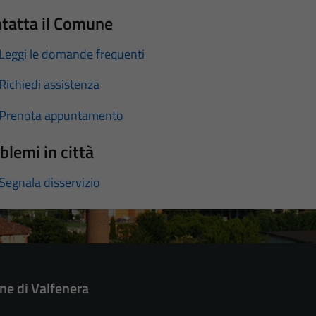
tatta il Comune
Leggi le domande frequenti
Richiedi assistenza
Prenota appuntamento
blemi in città
Segnala disservizio
e di Valfenera