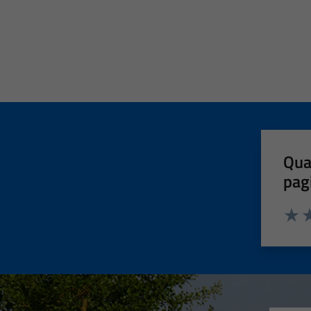
Qua
pag
Valut
Va