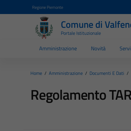
Vai ai contenuti
Vai al footer
Regione Piemonte
Comune di Valfen
Portale Istituzionale
Amministrazione
Novità
Servi
Home
/
Amministrazione
/
Documenti E Dati
/
Regolamento TAR