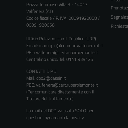
Piazza Tommaso Villa 3 - 14017
Prenota
Valfenera (AT)
Segnalazi
Codice fiscale / P. IVA: 00091920058 /
00091920058
Richiest
Ufficio Relazioni con il Pubblico (URP)
Email:
municipio@comune.valfenera.at.it
PEC:
valfenera@cert.ruparpiemonte.it
Centralino unico: Tel. 0141 939125
CONTATTI D.P.O.
Mail: dpo2@dasein.it
PEC: valfenera@cert.ruparpiemonte.it
(Per comunicare direttamente con il
Titolare del trattamento)
La mail del DPO va usata SOLO per
questioni riguardanti la privacy