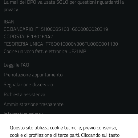
La mail del DPO va usata SOLO per questioni riguardanti la
privacy
IBAN
CC.BANCARIO IT15H0608510316000000020319
CC.POSTALE 13016142
TESORERIA UNICA IT76Q0100004306TU0000001130
Tecnici
Codice univoco fatt. elettronica UF2LMP
Questi cookie
Leggi le FAQ
sono necessari
per il
Prenotazione appuntamento
funzionamento
Segnalazione disservizio
del sito e non
Richiesta assistenza
possono
essere
Amministrazione trasparente
disabilitati.
Informativa privacy
Questi cookie
Cookie Policy
non raccolgono
Questo sito utilizza cookie tecnici e, previo consenso,
informazioni
Note legali
cookie di profilazione di terze parti. Cliccando sul tasto