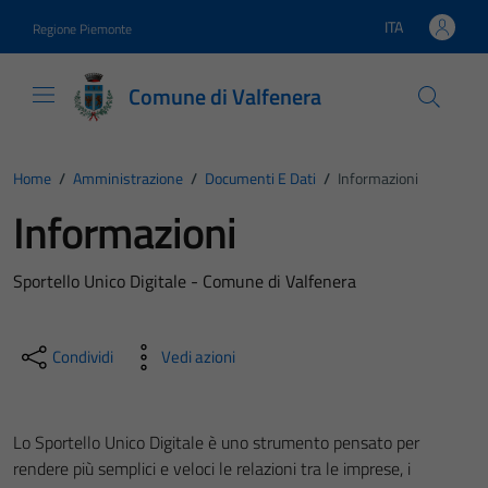
Vai ai contenuti
Vai al footer
ITA
Regione Piemonte
Lingua attiva:
Comune di Valfenera
Home
/
Amministrazione
/
Documenti E Dati
/
Informazioni
Informazioni
Sportello Unico Digitale - Comune di Valfenera
Condividi
Vedi azioni
Lo Sportello Unico Digitale è uno strumento pensato per
rendere più semplici e veloci le relazioni tra le imprese, i